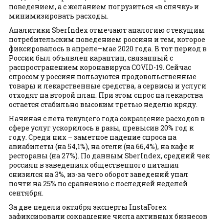
поведением, а с желанием погрузиться «в спячку» и
минимизировать расходы.
Аналитики SberIndex отмечают аналогию с текущим
потребительским поведением россиян и тем, которое
фиксировалось в апреле–мае 2020 года. В тот период в
России был объявлен карантин, связанный с
распространением коронавируса COVID-19. Сейчас
спросом у россиян пользуются продовольственные
товары и лекарственные средства, а сервисы и услуги
отходят на второй план. При этом спрос на лекарства
остается стабильно высоким третью неделю кряду.
Начиная с лета текущего года сокращение расходов в
сфере услуг ускорилось в разы, превысив 20% год к
году. Среди них – заметное падение спроса на
авиабилеты (на 54,1%), на отели (на 66,4%), на кафе и
рестораны (на 27%). По данным SberIndex, средний чек
россиян в заведениях общественного питания
снизился на 3%, из-за чего оборот заведений упал
почти на 25% по сравнению с последней неделей
сентября.
За две недели октября эксперты InstaForex
зафиксировали сокращение числа активных бизнесов