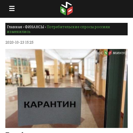
Главная
›
ФИНАНСЫ
›
Потребительские спросы россиян
изменились
2020-10-23 15:25