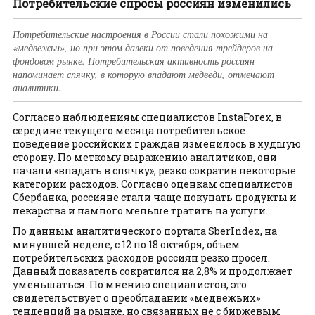
Потребительские спросы россиян изменились
Потребительские настроения в России стали похожими на
«медвежьи», но при этом далеки от поведения трейдеров на
фондовом рынке. Потребительская активность россиян
напоминает спячку, в которую впадают медведи, отмечают
аналитики.
Согласно наблюдениям специалистов InstaForex, в
середине текущего месяца потребительское
поведение российских граждан изменилось в худшую
сторону. По меткому выражению аналитиков, они
начали «впадать в спячку», резко сократив некоторые
категории расходов. Согласно оценкам специалистов
Сбербанка, россияне стали чаще покупать продукты и
лекарства и намного меньше тратить на услуги.
По данным аналитического портала SberIndex, на
минувшей неделе, с 12 по 18 октября, объем
потребительских расходов россиян резко просел.
Данный показатель сократился на 2,8% и продолжает
уменьшаться. По мнению специалистов, это
свидетельствует о преобладании «медвежьих»
тенденций на рынке, но связанных не с биржевым