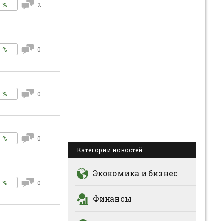
0 %
2
0 %
0
0 %
0
0 %
0
Категории новостей
Экономика и бизнес
0 %
0
Финансы