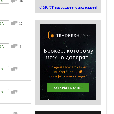
 %
35
С МОФТ выгоднее и надежнее!
0 %
10
0 %
9
 %
11
 %
11