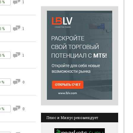
0 %
1
0 %
1
0 %
1
0 %
0
0 %
0
Плюс и Минус рекомендует