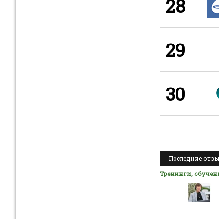
28
29
30
Последние отз
Тренинги, обучен