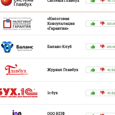
Система главбух
65.71
«Налоговая
Консультация
100.0
«Гарантия»
Баланс-Клуб
100.0
Журнал Главбух
81.82
1с бух
81.82
ООО НПФ