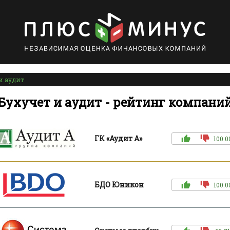
и аудит
Бухучет и аудит - рейтинг компани
ГК «Аудит А»
100.0
БДО Юникон
100.0