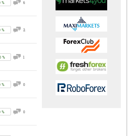
0 %
6
0 %
2
0 %
1
0 %
0
0 %
0