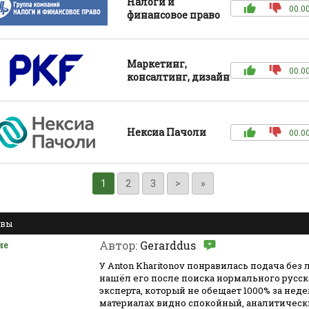
Налоги и
00.0
финансовое право
Маркетинг,
00.0
консалтинг, дизайн
Нексиа Пачоли
00.0
1
2
3
>
»
ывы
Автор:
Gerarddus
ие
У Anton Kharitonov понравилась подача без
нашёл его после поиска нормального русс
эксперта, который не обещает 1000% за неде
материалах видно спокойный, аналитически