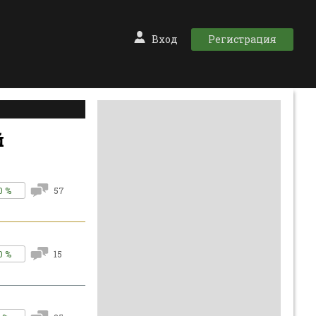
Вход
Регистрация
й
0 %
57
0 %
15