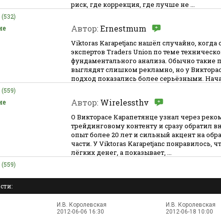
риск, где коррекция, где лучше не ...
(532)
Автор:
Ernestmum
ие
Viktoras Karapetjanc нашёл случайно, когда
экспертов Traders Union по теме техническо
фундаментального анализа. Обычно такие 
выглядят слишком рекламно, но у Викторас
подход показались более серьёзными. Начал
(559)
Автор:
Wirelessthv
ие
О Викторасе Карапетянце узнал через рек
трейдинговому контенту и сразу обратил в
опыт более 20 лет и сильный акцент на обр
части. У Viktoras Karapetjanc понравилось, ч
лёгких денег, а показывает, ...
(559)
сти:
И.В. Королевская
И.В. Королевская
2012-06-06 16:30
2012-06-18 10:00