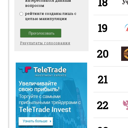
18
интересовался данным
вопросом
рейтинги созданы лишь с
целью манипуляции
19
Результаты голосования
20
21
22