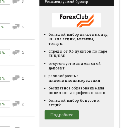
0 %
3
Рекомендуемый брокер
 %
6
большой выбор валютных пар,
CFD на акции, металлы,
товары
спреды от 0,6 пунктов по паре
0 %
2
EUR/USD
отсутствует минимальный
депозит
разнообразные
0 %
2
инвестиционные решения
бесплатное образование для
новичков и профессионалов
большой выбор бонусов и
0 %
2
акций
Подробнее