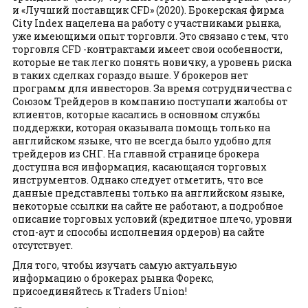
и «Лучший поставщик CFD» (2020). Брокерская фирма
City Index нацелена на работу с участниками рынка,
уже имеющими опыт торговли. Это связано с тем, что
торговля CFD -контрактами имеет свои особенности,
которые не так легко понять новичку, а уровень риска
в таких сделках гораздо выше. У брокеров нет
программ для инвесторов. За время сотрудничества с
Союзом Трейдеров в компанию поступали жалобы от
клиентов, которые касались в основном службы
поддержки, которая оказывала помощь только на
английском языке, что не всегда было удобно для
трейдеров из СНГ. На главной странице брокера
доступна вся информация, касающаяся торговых
инструментов. Однако следует отметить, что все
данные представлены только на английском языке,
некоторые ссылки на сайте не работают, а подробное
описание торговых условий (кредитное плечо, уровни
стоп-аут и способы исполнения ордеров) на сайте
отсутствует.
Для того, чтобы изучать самую актуальную
информацию о брокерах рынка Форекс,
присоединяйтесь к Traders Union!