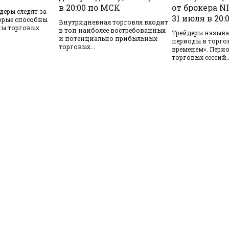
в 20:00 по МСК
от брокера N
еры следят за
31 июля в 20
орые способны
Внутридневная торговля входит
ны торговых
в топ наиболее востребованных
Трейдеры называ
и потенциально прибыльных
периоды в торго
торговых...
временем». Пери
торговых сессий..