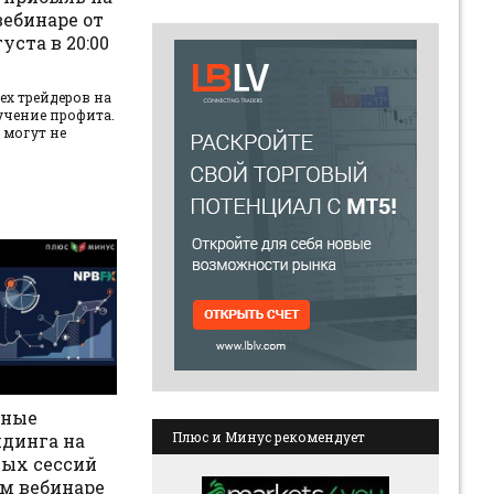
ебинаре от
уста в 20:00
ех трейдеров на
учение профита.
 могут не
вные
Плюс и Минус рекомендует
йдинга на
вых сессий
м вебинаре