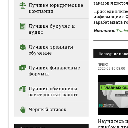
заказов и пост
Лучшие юридические
компании
Присоединяйтесь
информации о Ф
зарабатывать г
Лучшие бухучет и
Источник:
Trade
аудит
Лучшие тренинги,
обучение
Последние ново
NPBFX
Лучшие финансовые
2025-09-10 08:00
форумы
Лучшие обменники
электронных валют
Черный список
Научитесь и
ошибок в тр