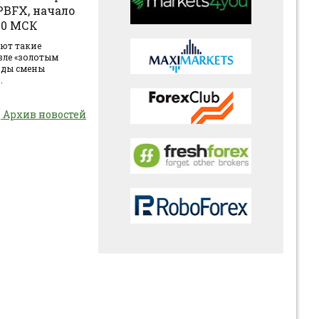
PBFX, начало
:00 МСК
ют такие
вле «золотым
оды смены
.
Архив новостей