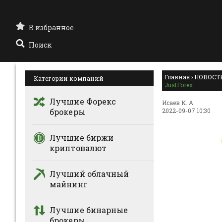
В избранное
Поиск
Главная
›
НОВОСТ
Категории компаний
JustForex
Лучшие Форекс
Исаев К. А.
брокеры
2022-09-07 10:30
Лучшие биржи
криптовалют
Лучший облачный
майнинг
Лучшие бинарные
брокеры