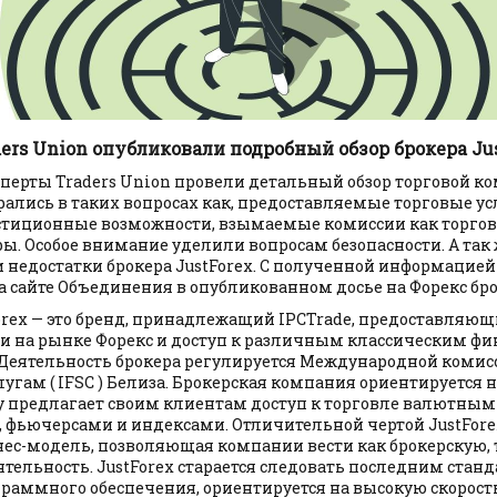
ers Union опубликовали подробный обзор брокера Ju
перты Traders Union провели детальный обзор торговой к
брались в таких вопросах как, предоставляемые торговые у
стиционные возможности, взымаемые комиссии как торгов
ры. Особое внимание уделили вопросам безопасности. А так
 недостатки брокера JustForex. С полученной информацие
 сайте Объединения в опубликованном досье на Форекс брок
orex — это бренд, принадлежащий IPCTrade, предоставляющ
и на рынке Форекс и доступ к различным классическим ф
Деятельность брокера регулируется Международной комис
гам ( IFSC ) Белиза. Брокерская компания ориентируется 
у предлагает своим клиентам доступ к торговле валютным
 фьючерсами и индексами. Отличительной чертой JustFore
ес-модель, позволяющая компании вести как брокерскую, 
тельность. JustForex старается следовать последним стан
граммного обеспечения, ориентируется на высокую скорос