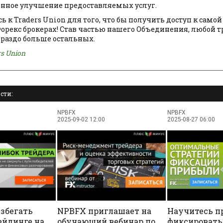
оянное улучшение предоставляемых услуг.
 к Traders Union для того, что бы получить доступ к само
орекс брокерах! Став частью нашего Объединения, любой т
ораздо больше остальных.
rs Union
сти:
NPBFX
NPBFX
2025-09-02 12:00
2025-08-27 06:00
збегать
NPBFX приглашает на
Научитесь п
ейдинге на
обучающий вебинар по
фиксировать