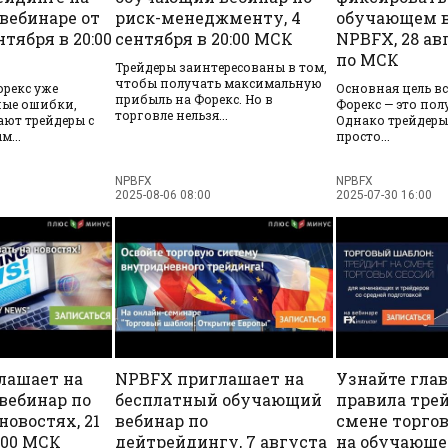
вебинаре от
риск-менеджменту, 4
обучающем в
нтября в 20:00
сентября в 20:00 МСК
NPBFX, 28 авг
по МСК
Трейдеры заинтересованы в том,
чтобы получать максимальную
орекс уже
Основная цель вс
прибыль на Форекс. Но в
ные ошибки,
Форекс — это пол
торговле нельзя...
ают трейдеры с
Однако трейдеры
...
просто...
NPBFX
NPBFX
2025-08-06 08:00
2025-07-30 16:00
лашает на
NPBFX приглашает на
Узнайте гла
вебинар по
бесплатный обучающий
правила тре
новостях, 21
вебинар по
смене торго
:00 МСК
дейтрейдингу, 7 августа
на обучающе