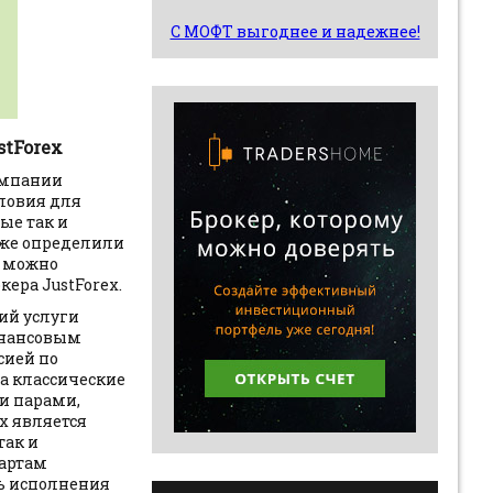
С МОФТ выгоднее и надежнее!
stForex
омпании
словия для
ые так и
 же определили
й можно
ера JustForex.
ий услуги
инансовым
сией по
на классические
и парами,
x является
так и
дартам
ть исполнения