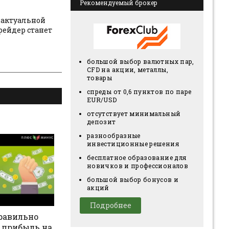
Рекомендуемый брокер
й актуальной
рейдер станет
большой выбор валютных пар,
CFD на акции, металлы,
товары
спреды от 0,6 пунктов по паре
EUR/USD
отсутствует минимальный
депозит
разнообразные
инвестиционные решения
бесплатное образование для
новичков и профессионалов
большой выбор бонусов и
акций
Подробнее
равильно
 прибыль на