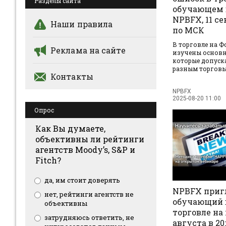
Разделы сайта
обучающем 
NPBFX, 11 се
Наши правила
по МСК
В торговле на Ф
Реклама на сайте
изучены основ
которые допуск
разным торговым
Контакты
NPBFX
2025-08-20 11:00
Опрос
Как Вы думаете,
объективны ли рейтинги
агентств Moody’s, S&P и
Fitch?
да, им стоит доверять
NPBFX приг
нет, рейтинги агентств не
обучающий 
объективны
торговле на 
затрудняюсь ответить, не
августа в 20