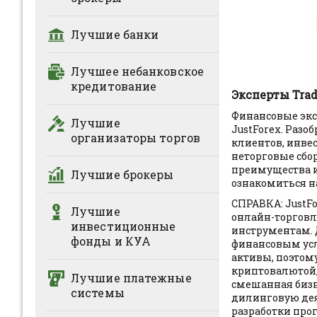
Лучшие банки
Лучшее небанковское
кредитование
Эксперты Trad
Финансовые экс
Лучшие
JustForex. Разо
организаторы торгов
клиентов, инве
неторговые сбо
преимущества и
Лучшие брокеры
ознакомиться на
СПРАВКА: JustF
Лучшие
онлайн-торговл
инвестиционные
инструментам. 
фонды и КУА
финансовым услу
активы, поэтом
криптовалютой,
Лучшие платежные
смешанная бизн
системы
дилинговую дея
разработки про