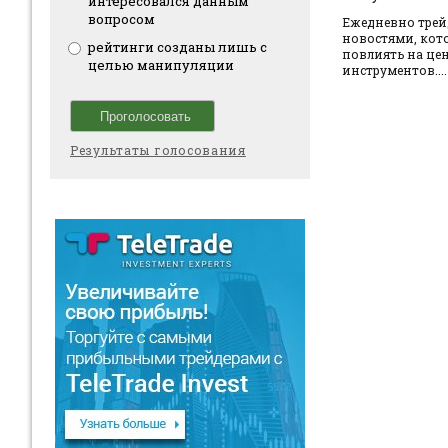
интересовался данным
вопросом
Ежедневно трейд
новостями, кот
рейтинги созданы лишь с
повлиять на це
целью манипуляции
инструментов....
Результаты голосования