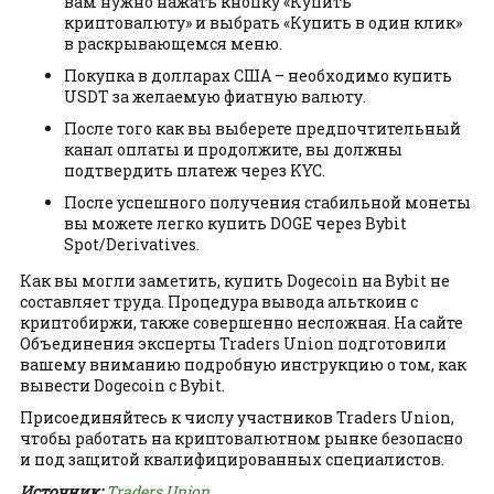
вам нужно нажать кнопку «Купить
криптовалюту» и выбрать «Купить в один клик»
в раскрывающемся меню.
Покупка в долларах США – необходимо купить
USDT за желаемую фиатную валюту.
После того как вы выберете предпочтительный
канал оплаты и продолжите, вы должны
подтвердить платеж через KYC.
После успешного получения стабильной монеты
вы можете легко купить DOGE через Bybit
Spot/Derivatives.
Как вы могли заметить, купить Dogecoin на Bybit не
составляет труда. Процедура вывода альткоин с
криптобиржи, также совершенно несложная. На сайте
Объединения эксперты Traders Union подготовили
вашему вниманию подробную инструкцию о том, как
вывести Dogecoin с Bybit.
Присоединяйтесь к числу участников Traders Union,
чтобы работать на криптовалютном рынке безопасно
и под защитой квалифицированных специалистов.
Источник:
Traders Union