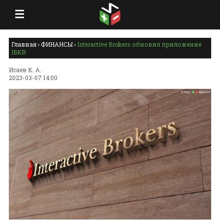
Главная
›
ФИНАНСЫ
›
Interactive Brokers обновил приложение
IBKR
Исаев К. А.
2023-03-07 14:00