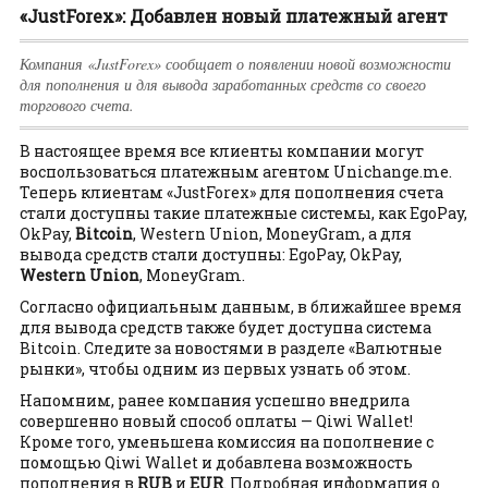
«JustForex»: Добавлен новый платежный агент
Компания «JustForex» сообщает о появлении новой возможности
для пополнения и для вывода заработанных средств со своего
торгового счета.
В настоящее время все клиенты компании могут
воспользоваться платежным агентом Unichange.me.
Теперь клиентам «JustForex» для пополнения счета
стали доступны такие платежные системы, как EgoPay,
OkPay,
Bitcoin
, Western Union, MoneyGram, а для
вывода средств стали доступны: EgoPay, OkPay,
Western Union
, MoneyGram.
Согласно официальным данным, в ближайшее время
для вывода средств также будет доступна система
Bitcoin. Следите за новостями в разделе «Валютные
рынки», чтобы одним из первых узнать об этом.
Напомним, ранее компания успешно внедрила
совершенно новый способ оплаты — Qiwi Wallet!
Кроме того, уменьшена комиссия на пополнение с
помощью Qiwi Wallet и добавлена возможность
пополнения в
RUB
и
EUR
. Подробная информация о