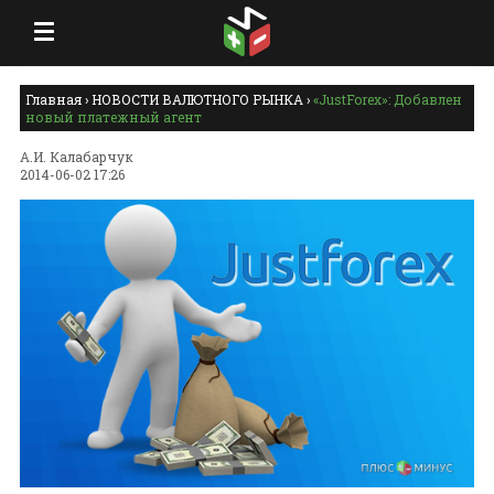
Главная
›
НОВОСТИ ВАЛЮТНОГО РЫНКА
›
«JustForex»: Добавлен
новый платежный агент
А.И. Калабарчук
2014-06-02 17:26