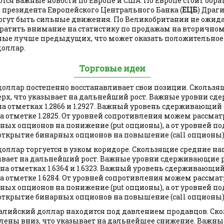
тся важные новости по Европе и США. По Европе стоит обр
 президента Европейского Центрального Банка (
ЕЦБ
) Драг
гут быть сильные движения. По Великобритании не ожидае
братить внимание на статистику по продажам на вторично
ые лучше предыдущих, что может оказать положительное
оллар.
Торговые идеи
/доллар постепенно восстанавливает свои позиции. Скольз
рх, что указывает на дальнейший рост. Важные уровни с
на отметках 1.2866 и 1.2927. Важный уровень сдерживающи
а отметке 1.2825. От уровней сопротивления можем рассма
ных опционов на понижение (put опционы), а от уровней 
открытие бинарных опционов на повышение (call опционы)
/доллар торгуется в узком коридоре. Скользящие средние н
зывает на дальнейший рост. Важные уровни сдерживающие 
на отметках 1.6364 и 1.6323. Важный уровень сдерживающи
а отметке 1.6284. От уровней сопротивления можем рассма
ных опционов на понижение (put опционы), а от уровней 
открытие бинарных опционов на повышение (call опционы)
ралийский доллар находится под давлением продавцов. Ск
лены вниз, что указывает на дальнейшее снижение. Важны