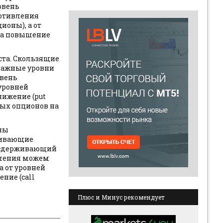
овень
ротивления
ионы), а от
на повышение
ста. Скользящие
Важные уровни
овень
уровней
ижение (put
ных опционов на
ены
живающие
ь сдерживающий
вления можем
а от уровней
ние (call
Плюс и Минус рекомендует