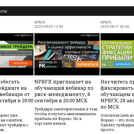
сти:
NPBFX
NPBFX
2025-09-02 12:00
2025-08-27 06:00
збегать
NPBFX приглашает на
Научитесь п
ейдинге на
обучающий вебинар по
фиксировать
вебинаре от
риск-менеджменту, 4
обучающем в
нтября в 20:00
сентября в 20:00 МСК
NPBFX, 28 авг
по МСК
Трейдеры заинтересованы в том,
чтобы получать максимальную
орекс уже
Основная цель вс
прибыль на Форекс. Но в
ные ошибки,
Форекс — это пол
торговле нельзя...
ают трейдеры с
Однако трейдеры
...
просто...