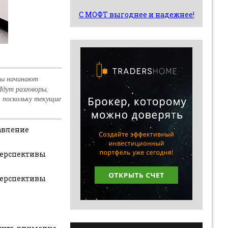
С МОФТ выгоднее и надежнее!
ры начинают
Идут разговоры,
 поскольку текущие
авление
 перспективы
перспективы