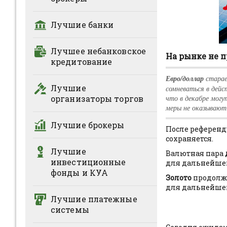
Лучшие банки
Лучшее небанковское
На рынке не 
кредитование
Евро/доллар
старае
Лучшие
сомневаться в дейс
организаторы торгов
что в декабре мог
меры не оказывают
Лучшие брокеры
После референд
сохраняется.
Лучшие
Валютная пара
инвестиционные
для дальнейше
фонды и КУА
Золото
продолжа
для дальнейше
Лучшие платежные
системы