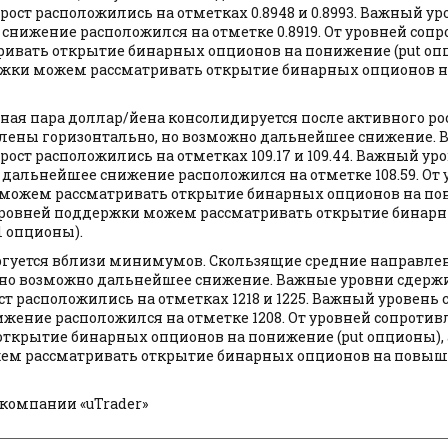
ост расположились на отметках 0.8948 и 0.8993. Важный ур
нижение расположился на отметке 0.8919. От уровней соп
ивать открытие бинарных опционов на понижение (put опц
ржки можем рассматривать открытие бинарных опционов 
тная пара доллар/йена консолидируется после активного ро
лены горизонтально, но возможно дальнейшее снижение. 
ст расположились на отметках 109.17 и 109.44. Важный ур
альнейшее снижение расположился на отметке 108.59. От 
можем рассматривать открытие бинарных опционов на пон
 уровней поддержки можем рассматривать открытие бинар
l опционы).
торгуется вблизи минимумов. Скользящие средние направл
 но возможно дальнейшее снижение. Важные уровни сдер
т расположились на отметках 1218 и 1225. Важный уровен
жение расположился на отметке 1208. От уровней сопроти
открытие бинарных опционов на понижение (put опционы), 
м рассматривать открытие бинарных опционов на повыше
компании «uTrader»