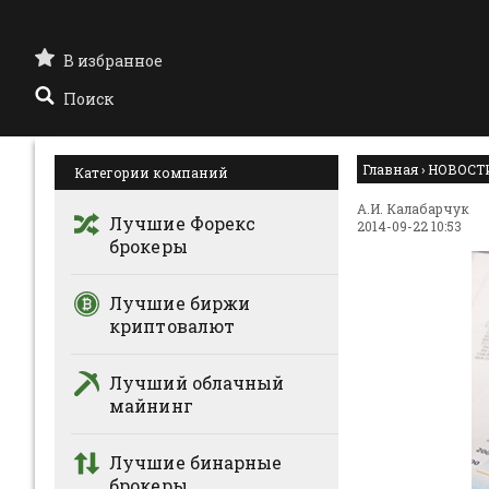
В избранное
Поиск
Главная
›
НОВОСТ
Категории компаний
А.И. Калабарчук
Лучшие Форекс
2014-09-22 10:53
брокеры
Лучшие биржи
криптовалют
Лучший облачный
майнинг
Лучшие бинарные
брокеры