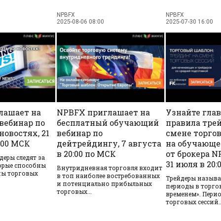
NPBFX
NPBFX
2025-08-06 08:00
2025-07-30 16:00
лашает на
NPBFX приглашает на
Узнайте гла
вебинар по
бесплатный обучающий
правила тре
новостях, 21
вебинар по
смене торго
:00 МСК
дейтрейдингу, 7 августа
на обучающе
в 20:00 по МСК
от брокера N
еры следят за
31 июля в 20
орые способны
Внутридневная торговля входит
ны торговых
в топ наиболее востребованных
Трейдеры называ
и потенциально прибыльных
периоды в торго
торговых...
временем». Пери
торговых сессий..