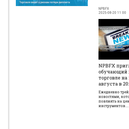
NPBFX
2025-08-20 11:00
NPBFX приг
обучающий 
торговле на 
августа в 20
Ежедневно трейд
новостями, кот
повлиять на це
инструментов....