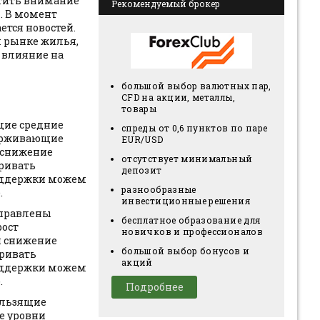
атить внимание
Рекомендуемый брокер
и. В момент
тся новостей.
м рынке жилья,
 влияние на
большой выбор валютных пар,
CFD на акции, металлы,
товары
ящие средние
спреды от 0,6 пунктов по паре
держивающие
EUR/USD
й снижение
отсутствует минимальный
тривать
депозит
поддержки можем
разнообразные
.
инвестиционные решения
аправлены
бесплатное образование для
рост
новичков и профессионалов
й снижение
большой выбор бонусов и
тривать
акций
поддержки можем
.
Подробнее
ользящие
е уровни