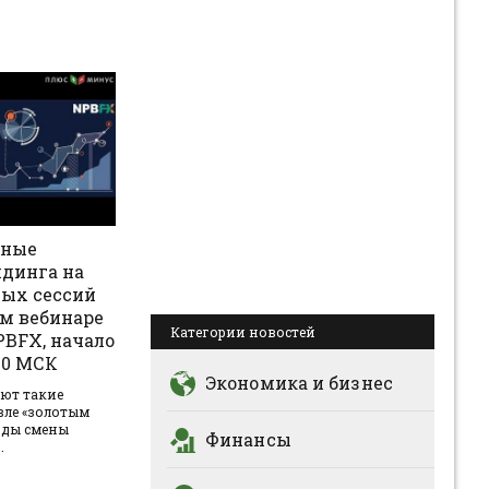
вные
йдинга на
вых сессий
м вебинаре
Категории новостей
PBFX, начало
:00 МСК
Экономика и бизнес
ют такие
вле «золотым
оды смены
Финансы
.