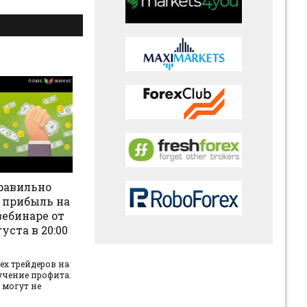
равильно
 прибыль на
ебинаре от
уста в 20:00
ех трейдеров на
учение профита.
 могут не