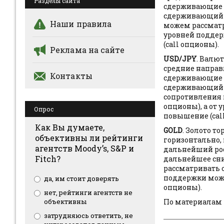
Разделы сайта
сдерживающие р
сдерживающий с
Наши правила
можем рассматр
уровней подде
(call опционы).
Реклама на сайте
USD/JPY
. Валю
средние направ
Контакты
сдерживающие ро
сдерживающий д
сопротивления 
опционы), а от
Опрос
повышение (cal
Как Вы думаете,
GOLD
. Золото 
объективны ли рейтинги
горизонтально,
агентств Moody’s, S&P и
дальнейший рос
Fitch?
дальнейшее сни
рассматривать 
поддержки може
да, им стоит доверять
опционы).
нет, рейтинги агентств не
объективны
По материалам 
затрудняюсь ответить, не