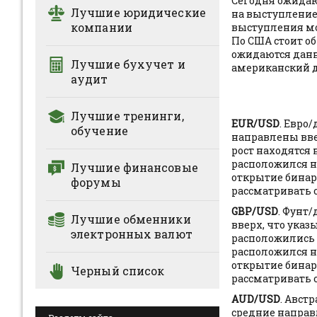
Сегодня ожидаю
Лучшие юридические
на выступление
компании
выступления мо
По США стоит о
ожидаются данн
Лучшие бухучет и
американский д
аудит
Лучшие тренинги,
EUR/USD
. Евро
обучение
направлены вве
рост находятся 
расположился н
Лучшие финансовые
открытие бинар
форумы
рассматривать 
GBP/USD
. Фунт
Лучшие обменники
вверх, что ука
электронных валют
расположились 
расположился н
открытие бинар
Черный список
рассматривать 
AUD/USD
. Авст
средние направ