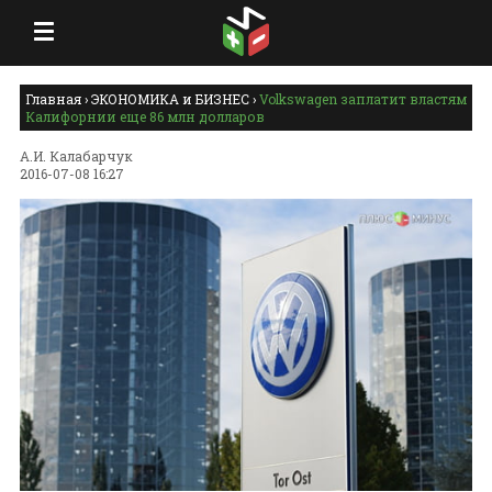
Главная
›
ЭКОНОМИКА и БИЗНЕС
›
Volkswagen заплатит властям
Калифорнии еще 86 млн долларов
А.И. Калабарчук
2016-07-08 16:27