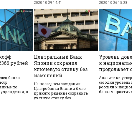
2020-10-29 14:41
2020-10-26 15:28
кофф
Центральный Банк
Уровень дов
2366 рублей
Японии сохранил
к националь
ключевую ставку без
продолжает 
изменений
лец банка
​Аналитики утве
roup
сегодня уровень
На последнем заседании
анные по
россиян к наци
Центробанка Японии было
чреждения, в...
банкам практичес
принято решение сохранить
учетную ставку без...