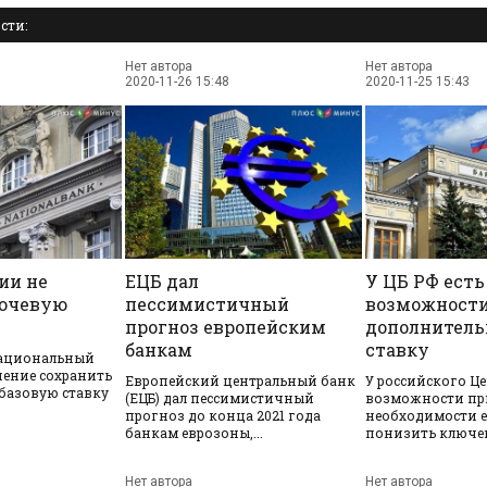
сти:
Нет автора
Нет автора
2020-11-26 15:48
2020-11-25 15:43
ии не
ЕЦБ дал
У ЦБ РФ есть
ючевую
пессимистичный
возможност
прогноз европейским
дополнитель
банкам
ставку
ациональный
шение сохранить
Европейский центральный банк
У российского Це
базовую ставку
(ЕЦБ) дал пессимистичный
возможности пр
прогноз до конца 2021 года
необходимости 
банкам еврозоны,...
понизить ключеву
Нет автора
Нет автора