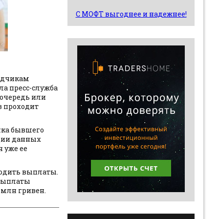
С МОФТ выгоднее и надежнее!
адчикам
ла пресс-служба
 очередь или
в проходит
нка бывшего
ации данных
 уже ее
водить выплаты.
 выплаты
 млн гривен.