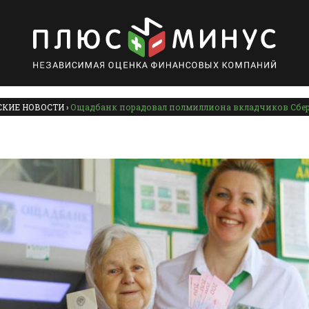
СКИЕ НОВОСТИ
›
Ощадбанк порадовал полмиллиона вкладчиков Сбе