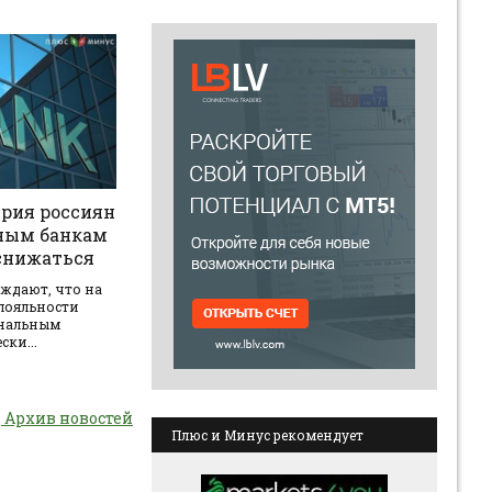
ерия россиян
ным банкам
снижаться
рждают, что на
 лояльности
ональным
ки...
Архив новостей
Плюс и Минус рекомендует