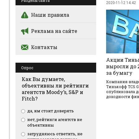
Разделы сайта
2020-11-12 14:42
Наши правила
Реклама на сайте
Контакты
Акции Тинь
выросли до 
Опрос
за бумагу
Как Вы думаете,
Компания-владе
объективны ли рейтинги
Тинькофф TCS G
агентств Moody’s, S&P и
опубликовала д
доходности фину
Fitch?
да, им стоит доверять
нет, рейтинги агентств не
объективны
затрудняюсь ответить, не