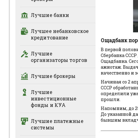
Лучшие банки
Лучшее небанковское
кредитование
Ощадбанк пор
В первой поло
Лучшие
Сбербанка СССР
организаторы торгов
Ощадбанка. Сег
ажиотаж. Выдача
качественно и 
Лучшие брокеры
Начиная со 2 а
СССР обработан
Лучшие
определили уже 
инвестиционные
прошли.
фонды и КУА
Напомним, до 2
До указанной д
бывшим вкладчи
Лучшие платежные
системы