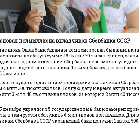
адовал полмиллиона вкладчиков Сбербанка СССР
вине июня Ощадбанк Украины компенсировал бывшим вкл
 депозиты на общую сумму 481 млн 570 тысяч гривен, заяви
одня ни в одном отделении Сбербанка невозможно увидеть
 денег идет строго по записи. Таким образом, работа банко
эффективно.
преля текущего года линией поддержки вкладчиков Сберба
ы 4 млн 300 тысяч звонков. Точную дату и время актуализ
для 3 млн 40 тысяч вкладчиков, из которых 2 млн 40 тысяч
5 декабря украинский государственный банк намерен про
аты планируется обслужить 6 миллионов вкладчиков. Для
кам Сбербанка СССР украинский банк получил 1 млрд 500