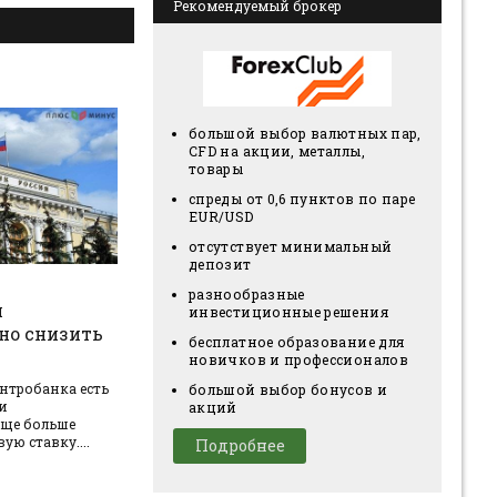
Рекомендуемый брокер
большой выбор валютных пар,
CFD на акции, металлы,
товары
спреды от 0,6 пунктов по паре
EUR/USD
отсутствует минимальный
депозит
разнообразные
и
инвестиционные решения
но снизить
бесплатное образование для
новичков и профессионалов
нтробанка есть
большой выбор бонусов и
и
акций
еще больше
ю ставку....
Подробнее