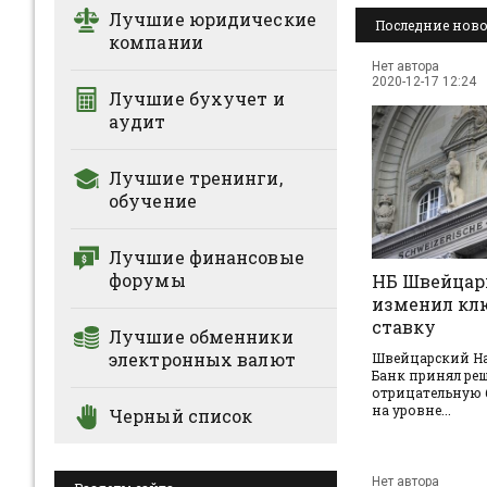
Лучшие юридические
Последние ново
компании
Нет автора
2020-12-17 12:24
Лучшие бухучет и
аудит
Лучшие тренинги,
обучение
Лучшие финансовые
форумы
НБ Швейцар
изменил кл
ставку
Лучшие обменники
электронных валют
Швейцарский Н
Банк принял ре
отрицательную 
на уровне...
Черный список
Нет автора