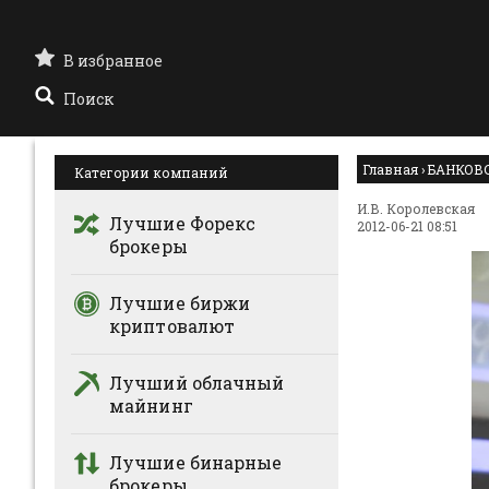
В избранное
Поиск
Главная
›
БАНКОВ
Категории компаний
И.В. Королевская
Лучшие Форекс
2012-06-21 08:51
брокеры
Лучшие биржи
криптовалют
Лучший облачный
майнинг
Лучшие бинарные
брокеры