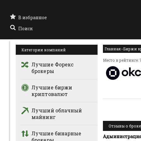
В избранное
Поиск
Главная
›
Биржи к
Категории компаний
Место в рейтинге: 
Лучшие Форекс
брокеры
Лучшие биржи
криптовалют
Лучший облачный
майнинг
Отзывы о брокер
Лучшие бинарные
Администрация 
брокеры