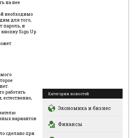
ть на нее
рой необходимо
одим для того,
 пароль, и
 кнопку Sign Up
может
амого
оторое
нет.
то работать
Категории новостей
, естественно,
Экономика и бизнес
ователю
енных вариантов
Финансы
ло сделано при