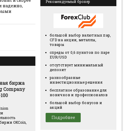
ионал и скорее
Рекомендуемый брокер
и надежно,
левыми
большой выбор валютных пар,
CFD на акции, металлы,
товары
спреды от 0,6 пунктов по паре
EUR/USD
отсутствует минимальный
депозит
разнообразные
инвестиционные решения
ная биржа
ng Company
бесплатное образование для
100
новичков и профессионалов
большой выбор бонусов и
акций
Union
ли
Подробнее
льность
биржи OKCoin,