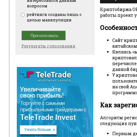
интересовался данным
вопросом
Криптобиржа OKC
рейтинги созданы лишь с
работы проект 
целью манипуляции
Особеннос
Сайт крип
китайском,
Результаты голосования
Являясь «
криптовалю
перечисле
данной би
У криптова
пользоват
на свой An
программк
Как зареги
Алгоритм регист
следующих пун
Первым де