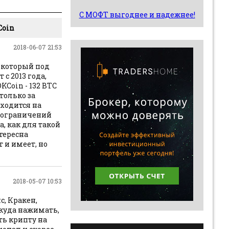
С МОФТ выгоднее и надежнее!
Coin
2018-06-07 21:53
 который под
с 2013 года,
KCoin - 132 BTC
только за
иходится на
 ограничений
, как для такой
тересна
 и имеет, но
2018-05-07 10:53
с, Кракен,
куда нажимать,
ть крипту на