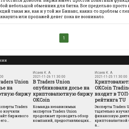
что остался доволен. Биржа имеет простой понятный функц
обой небольшой обменник для битка. Все предельно просто 
кций такая же, как и у той же Бинанс, каких-то проблем с 
ккаунта или пропажей денег пока не возникало.
1
ании
Исаев К. А.
Исаев К. А.
:00
2021-11-26 11:30:00
2021-11-25 11:30:00
aders Union
В Traders Union
Криптовалют
ье на
опубликовали досье на
OKCoin Tradi
ютную биржу
криптовалютную биржу
входит в ТОП-
OKCoin
рейтинга TU
сперты Traders
Команда независимых
Эксперты Traders 
но изучили
экспертов Traders Union
тщательно изучи
айт биржевого
продолжает проводить обзор
финансовую деяте
его...
компаний, предоставляющих...
криптовалютной 
а...