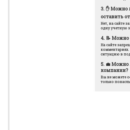
3.
✋ Можно 
оставить о
Нет, на сайте 
одну учетную з
4.
📝 Можно 
На сайте запре
комментариях.
ситуацию в по
5.
💼 Можно 
компании?
Вы не можете о
только понасл