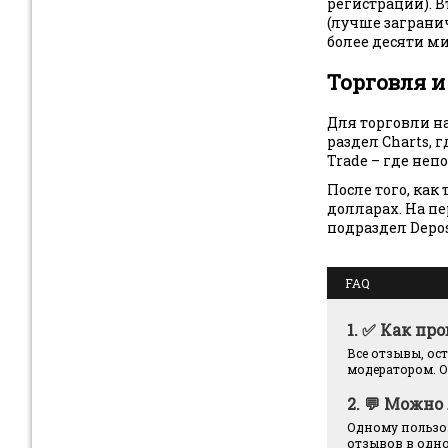
регистрации). 
(лучше заграни
более десяти ми
Торговля и
Для торговли н
раздел Charts, 
Trade – где неп
После того, как
долларах. На п
подраздел Depos
FAQ
1.
✅ Как про
Все отзывы, ос
модератором. О
2.
💬 Можно 
Одному пользов
отзывов в одно