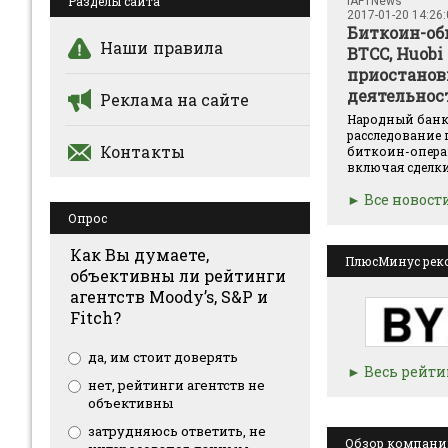
Разделы сайта
IAFTNews
2017-01-20 14:26
Биткоин-о
Наши правила
BTCC, Huobi
приостанов
деятельнос
Реклама на сайте
Народный банк
расследование
Контакты
биткоин-операц
включая сделки 
Все новост
Опрос
Как Вы думаете,
ПлюсМинус рек
объективны ли рейтинги
агентств Moody’s, S&P и
Fitch?
да, им стоит доверять
Весь рейти
нет, рейтинги агентств не
объективны
затрудняюсь ответить, не
Обзор компании