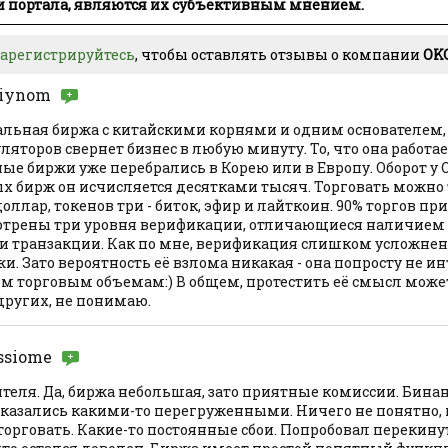
 портала, являются их субъективным мнением.
зарегистрируйтесь
, чтобы оставлять отзывы о компании
OK
iynom
льная биржа с китайскими корнями и одним основателем,
яторов свернет бизнес в любую минуту. То, что она работает 
ные биржи уже перебрались в Корею или в Европу. Оборот у O
ых бирж он исчисляется десятками тысяч. Торговать можно 
ллар, токенов три - биток, эфир и лайткоин. 90% торгов пр
отрены три уровня верификации, отличающиеся наличием
 и транзакции. Как по мне, верификация слишком усложнена
. Зато вероятность её взлома никакая - она попросту не ин
им торговым объемам:) В общем, протестить её смысл может
других, не понимаю.
ssiome
еля. Да, биржа небольшая, зато приятные комиссии. Бинан
казались какими-то перегруженными. Ничего не понятно, 
 торговать. Какие-то постоянные сбои. Попробовал перекину