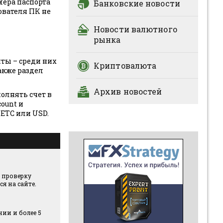
мера паспорта
Банковские новости
ователя ПК не
Новости валютного
рынка
ты – среди них
Криптовалюта
также раздел
Архив новостей
олнять счет в
ount и
 ETC или USD.
 проверку
я на сайте.
ии и более 5