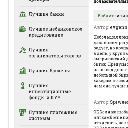
пользователями
Лучшие банки
Войдите
или
Автор:
evgenn
Лучшее небанковское
кредитование
Небольшая лока
давлением регул
радует, но круп
Лучшие
в день, у крупн
организаторы торгов
американский до
биток. Предусм
на вывод денег
Лучшие брокеры
небольшой биржи
хакерам по сво
Лучшие
чем она лучше 
инвестиционные
фонды и КУА
Автор:
Spiwee
Лучшие платежные
ОККоин на любит
Битхамб мне по
системы
что делать, как