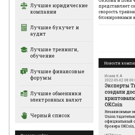
ОККоин и пока 
Лучшие юридические
представляет с
компании
скорость транза
блокировками а
Лучшие бухучет и
аудит
Лучшие тренинги,
обучение
Новости комп
Лучшие финансовые
Исаев К.А.
форумы
2022-05-02 08:00
Эксперты Tr
создали дос
Лучшие обменники
криптовал
электронных валют
OKCoin
Независимые эк
Черный список
Union тщатель
официальный с
брокера OKCoin, 