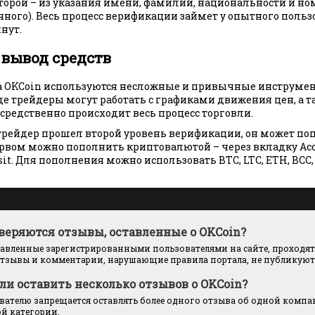
Второй – из указания имени, фамилии, национальности и но
чного). Весь процесс верификации займет у опытного польз
нут.
 вывод средств
а OKCoin используются несложные и привычные инструмен
где трейдеры могут работать с графиками движения цен, а 
осредственно происходит весь процесс торговли.
 трейдер прошел второй уровень верификации, он может поп
ервом можно пополнить криптовалютой – через вкладку Acc
it. Для пополнения можно использовать BTC, LTC, ETH, BCC,
веряются отзывы, оставленные о OKCoin?
тавленные зарегистрированными пользователями на сайте, проходят
тзывы и комментарии, нарушающие правила портала, не публикуютс
ли оставить несколько отзывов о OKCoin?
ателю запрещается оставлять более одного отзыва об одной компан
й категории.