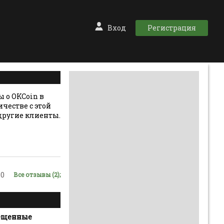
Вход
Регистрация
 о OKCoin в
ичестве с этой
другие клиенты.
0
Все отзывы (2);
мещенные