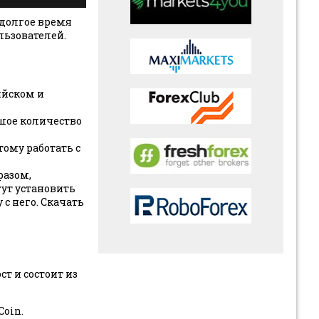
едолгое время
льзователей.
ийском и
шое количество
ому работать с
разом,
гут установить
 с него. Скачать
т и состоит из
oin.