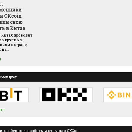
:00
бменники
 и OKcoin
или свою
ть в Китае
 Китая проводит
 по крупным
иям в стране,
на...
и
омендует
нг
, особенности работы и отзывы о OKCoin