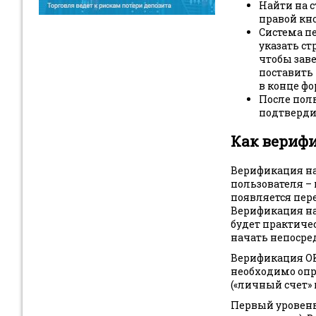
Найти на с
правой кн
Система п
указать ст
чтобы зав
поставить 
в конце ф
После пол
подтверди
Как верифи
Верификация на
пользователя –
появляется пере
Верификация на 
будет практичес
начать непосред
Верификация OK
необходимо опр
(«личный счет» 
Первый уровень