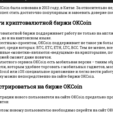
oin была основана в 2013 году, в Китае. За относительно н
успел стать достаточно популярным и завоевать доверие по
ти криптовалютной биржи OKCoin
товалютной биржи поддерживает работу не только на англ
 но и на кантонском языке.
местным» проектом, OKCoin поддерживает не такое уж боль
т, среди которых: BTC, ETC, ETH, LTC, BCC. Тем не менее, все
нные «монетки» являются «ведущими» на крипторынке, пот
ржей сможет даже новичок.
лютного сервиса OKCoin есть мобильная версия – таким об
ели, которым удобнее торговать с мобильных гаджетов, мо
droid или iOS специальное приложение и легко вести работу
у можно непосредственно на сайте биржи OKCoin.
стрироваться на бирже OKCoin
рации нового пользователя на сайте OKCoin предельно прос
ктов:
лом новому пользователю необходимо перейти на сайт OKC