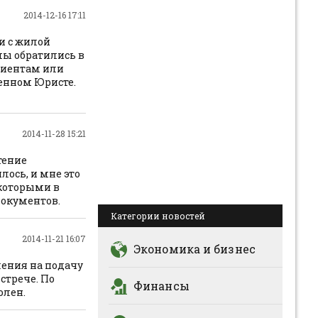
2014-12-16 17:11
и с жилой
мы обратились в
клиентам или
ренном Юристе.
2014-11-28 15:21
тение
лось, и мне это
 которыми в
документов.
Категории новостей
2014-11-21 16:07
Экономика и бизнес
ения на подачу
стрече. По
Финансы
олен.