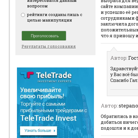
интересовался данным
выбрала для ве
вопросом
сайте компании
и успешно её ре
рейтинги созданы лишь с
сотрудниками фи
целью манипуляции
заключила догов
положительным 
что я приношу 
Результаты голосования
Автор:
Гос
Здравствуйт
у Вас всё б
Спасибо Га
Автор:
stepan
Обратились в к
добиться ничего
подошли и к до