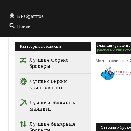
В избранное
Поиск
Главная
›
рейтинг
Категории компаний
реальных клиенто
Лучшие Форекс
Место в рейтинге: 
брокеры
Лучшие биржи
криптовалют
Лучший облачный
майнинг
Лучшие бинарные
Отзывы о брокер
брокеры