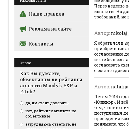
имеющейся у ни
Разделы сайта
Через неделю п
выплаты. На да
Наши правила
требований, но
Реклама на сайте
Автор:
nikolaj
Я обратился в 
Контакты
приобретение а
согласование д
итоге был согл
Опрос
согласовать сх
я остался довол
Как Вы думаете,
объективны ли рейтинги
агентств Moody’s, S&P и
Автор:
natalija
Fitch?
Летом 2014 год
«Юникор». И вс
да, им стоит доверять
тем, что «техни
нет, рейтинги агентств не
поступления де
объективны
проведения касс
понимала, что 
затрудняюсь ответить, не