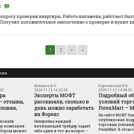
k
вопросу проверки квартиры. Работа налажена, работают быс
 Получил положительное заключение о проверке и купил кв
.
1
2
>
»
ании
Алёшина В.Н.
Королевская И.В.
:00
2020-11-12 16:32:00
2020-11-12 14:08:00
ра
Эксперты МОФТ
Подробный об
— отзывы,
рассказали, сколько в
условий торг
словия,
день можно заработать
ForexMart — 
на Форекс
На сайте МОФТ бы
опубликован под
иковали
Наверняка каждый
торговых услови
ор компании
начинающий трейдер задает
ForexMart. В этом о
котором можно
себе один и тот же вопрос —