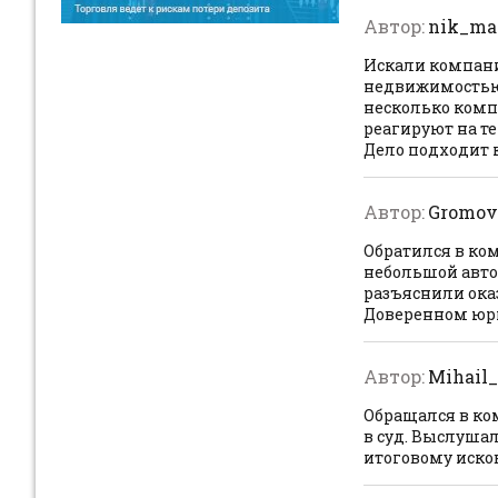
Автор:
nik_ma
Искали компани
недвижимостью,
несколько компа
реагируют на те
Дело подходит 
Автор:
Gromov
Обратился в ко
небольшой автом
разъяснили ока
Доверенном юри
Автор:
Mihail
Обращался в ко
в суд. Выслушал
итоговому исков