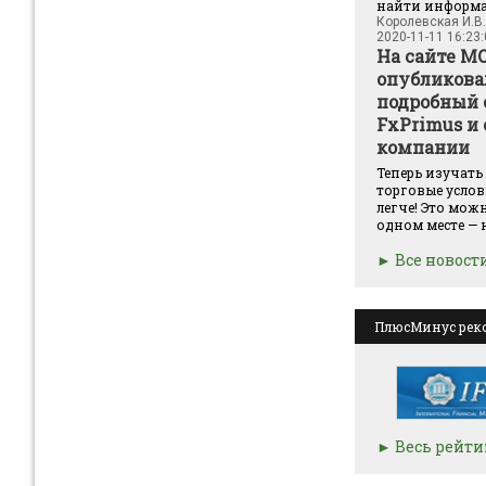
найти информац
Королевская И.В.
2020-11-11 16:23
На сайте М
опубликова
подробный 
FxPrimus и
компании
Теперь изучать
торговые услов
легче! Это можн
одном месте — н
Все новост
ПлюсМинус рек
Весь рейти