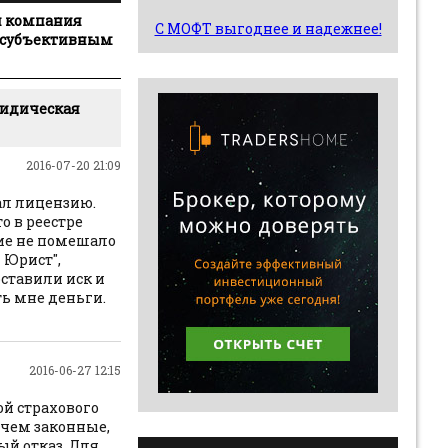
я компания
С МОФТ выгоднее и надежнее!
х субъективным
идическая
2016-07-20 21:09
вал лицензию.
о в реестре
ние не помешало
 Юрист",
ставили иск и
ть мне деньги.
2016-06-27 12:15
ой страхового
ичем законные,
ый отказ. Для