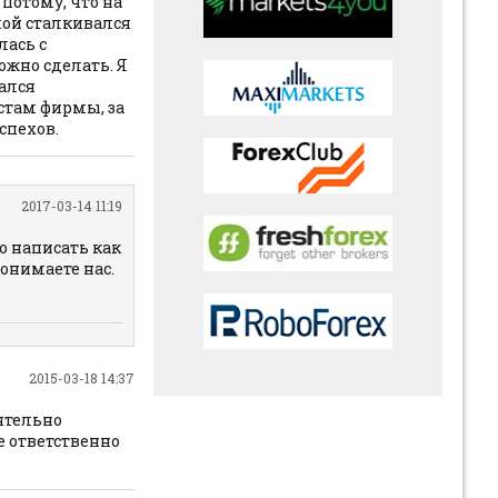
потому, что на
мой сталкивался
лась с
ожно сделать. Я
зался
стам фирмы, за
спехов.
2017-03-14 11:19
о написать как
понимаете нас.
2015-03-18 14:37
ятельно
ые ответственно