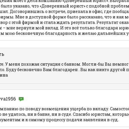
дения моего дела компанию «Доверенный юрист». Выбрала 
 было указано, что «Доверенный юрист» с подобной пробле
шал. Договорившись о встрече, приехала в офис, где пообща
рмы. Мне в доступной форме было рассказано, что и как м
ор с этой фирмой и стала ждать результата. Результат ока
– мне вернули мой вклад. И это всё только благодаря юри
им мою бесконечную благодарность и желаю дальнейших у
ть
е. У меня похожая ситуация с банком. Могли-бы Вы немног
ыло. Буду бесконечно Вам благодарен . Вы как никто другой 
лина
ova1956
омпанию по поводу возмещения ущерба по вкладу. Самосто
 не удалось, ни в банке, ни в суде. Спасибо юристам, котор
кументам и к самому процессу подачи заявления в суд.