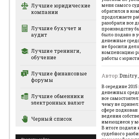
Лучшие юридические
меня самого су
обратился в ко
компании
продолжаете ра
разобрали все 
Лучшие бухучет и
производству бы
аудит
было подано в 
денежные средс
не бросили дело
Лучшие тренинги,
компенсацию ра
обучение
работы с юрист
Лучшие финансовые
Автор:
Dmitry_
форумы
В середине 2015
денежных средс
Лучшие обменники
все самостояте
электронных валют
чему не привели
сфере подкован 
ведения собств
Черный список
имеющиеся у ме
В итоге подали 
судебного разби