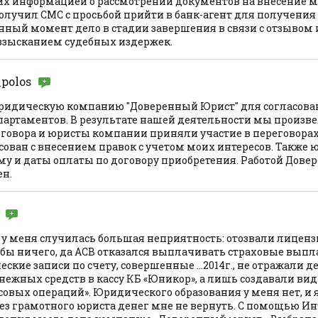
х информацией о рассмотрении документов на внесение ме
олучил СМС с просьбой прийти в банк-агент для получения
нный момент дело в стадии завершения в связи с отзывом
 взысканием судебных издержек.
_polos
юридическую компанию "Доверенный Юрист" для согласован
партаментов. В результате нашей деятельности мы произв
оговора и юристы компании приняли участие в переговорах.
асован с внесением правок с учетом моих интересов. Также
ему и даты оплаты по договору приобретения. Работой Дове
ен.
а у меня случилась большая неприятность: отозвали лиценз
ё бы ничего, да АСВ отказался выплачивать страховые вып
ческие записи по счету, совершенные …2014г., не отражали 
нежных средств в кассу КБ «Юникор», а лишь создавали ви
овых операций». Юридического образования у меня нет, и 
без грамотного юриста денег мне не вернуть. С помощью Ин