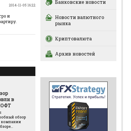
Банковские новости
2014-11-05 16:22
тро и
Новости валютного
артиру.
рынка
Криптовалюта
Архив новостей
зор
овли в
МОФТ
л
робный обзор
й компании
бзоре...