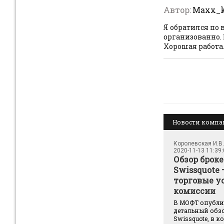
Автор:
Maxx_
Я обратился по 
организованно.
Хорошая работа
Новости комп
Королевская И.В.
2020-11-13 11:39
Обзор броке
Swissquote 
торговые у
комиссии
В МОФТ опубл
детальный обз
Swissquote, в 