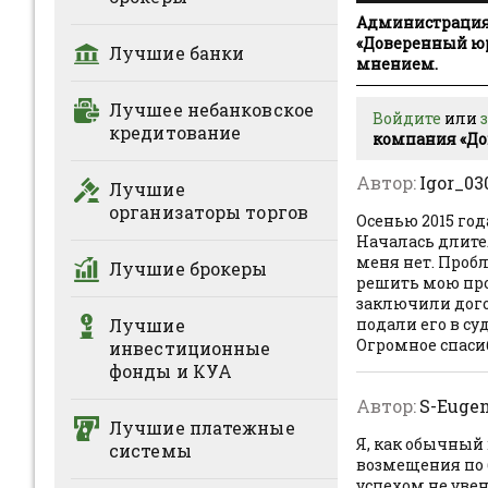
yurist»)
Администрация 
«Доверенный юр
Лучшие банки
мнением.
Лучшее небанковское
Войдите
или
кредитование
компания «До
Автор:
Igor_03
Лучшие
организаторы торгов
Осенью 2015 год
Началась длител
меня нет. Пробл
Лучшие брокеры
решить мою про
заключили дого
Лучшие
подали его в су
Огромное спаси
инвестиционные
фонды и КУА
Автор:
S-Euge
Лучшие платежные
Я, как обычный
системы
возмещения по 
успехом не уве