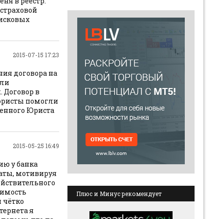
ня в реестр.
 страховой
 исковых
2015-07-15 17:23
ия договора на
ели
 Договор в
 юристы помогли
ренного Юриста
2015-05-25 16:49
ию у банка
латы, мотивируя
действительного
димость
Плюс и Минус рекомендует
я чётко
тернета я