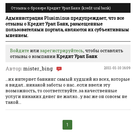
Отзывы о брокере Кредит Урал Банк (kredit ural bank)
Администрация Plusiminus предупреждает, что все
отзывы о Кредит Урал Банк, размещенные
пользователями портала, являются их субъективным
мнением.
Войдите
или
зарегистрируйтесь
, чтобы оставлять
отзывы о компании
Кредит Урал Банк
Автор:
mister_bing
2011-01-10 16:09
...их интернет банкинг самый худший из всех, которые
я видал...никакой заботы о нас...если ввели эту
возможность, то соответствуйте..за качественные
услуги никаких денег не жалко...у вас же он совсем не
такой...
1