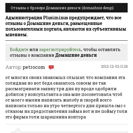
Отзывы о брокере Домашние деньги (domashnie dengi)
Администрация Plusiminus предупреждает, что все
отзывы о Домашние деньги, размещенные
пользователями портала, являются их субъективным
мнением.
Войдите
или
зарегистрируйтесь
, чтобы оставлять
отзывы о компании
Домашние деньги
Автор:
petrocom
2012-12-02 11:26
от многих своих знакомых слышал что компания эта
солидная но вот беда оказалось совсем не так
рассматривали заявку три дня ну вроде одобрили
добился у консультанта а она мне посоветовала чтоб
от моего имени написать жалобу и скорей всего
написала только на утро четвертого дня пришла смс с
отказом на предоставления займа вот и не пойму толи
это фирма толи шарашкина контора