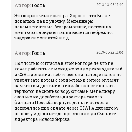
Автор:
Гость
2012-12-03 11:40
Это шарашкина контора. Хорошо, что Вы не
попались на их удочку. Менеджеры
некомпетентные, безграмотные, постоянно
меняются, документация ведется небрежно,
задержки с оплатой и т.д.
Автор:
Гость
2013-01-29 11:04
Полностью согласна,в этой конторе не кто не
хочет работать от менеджеров до руководителей
и СЭБ а денежки любят все. они палец о палец не
ударят зато потом с гордостью в голосе огласят
вам что вы должник в их забегаловке.оплаты
теряются не сколько воруют сами менеджеру
сколько не доработка директора самого
филиала.Просьба вернуть деньги которые
потерялись при оплате через QIWI А директору
по посту и дела нет до простого люда.Смените
директора Новосибирска