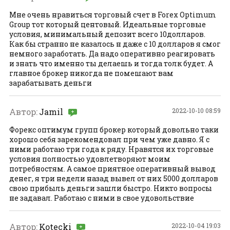
Мне очень нравиться торговый счет в Forex Optimum
Group тот который центовый. Идеальные торговые
условия, минимальный депозит всего 10долларов.
Как бы странно не казалось н даже с 10 долларов я смог
немного заработать. Да надо оперативно реагировать
и знать что именно ты делаешь и тогда толк будет. А
главное брокер никогда не помешают вам
зарабатывать деньги
Автор:
Jamil
2022-10-10 08:59
Форекс оптимум групп брокер который довольно таки
хорошо себя зарекомендовал при чем уже давно. Я с
ними работаю три года к ряду. Нравятся их торговые
условия полностью удовлетворяют моим
потребностям. А самое приятное оперативный вывод
денег, я три недели назад вывел от них 5000 долларов
свою прибыль деньги зашли быстро. Никто вопросы
не задавал. Работаю с ними в свое удовольствие
Автор:
Kotecki
2022-10-04 19:03