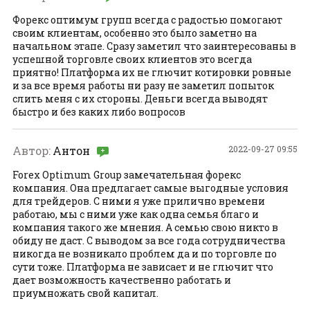
Форекс оптимум групп всегда с радостью помогают
своим клиентам, особенно это было заметно на
начальном этапе. Сразу заметил что заинтересованы в
успешной торговле своих клиентов это всегда
приятно! Платформа их не глючит котировки ровные
и за все время работы ни разу не заметил попыток
слить меня с их стороны. Деньги всегда выводят
быстро и без каких либо вопросов
Автор:
Антон
2022-09-27 09:55
Forex Optimum Group замечательная форекс
компания. Она предлагает самые выгодные условия
для трейдеров. С ними я уже прилично времени
работаю, мы с ними уже как одна семья благо и
компания такого же мнения. А семью свою никто в
обиду не даст. С выводом за все года сотрудничества
никогда не возникало проблем да и по торговле по
сути тоже. Платформа не зависает и не глючит что
дает возможность качественно работать и
приумножать свой капитал.