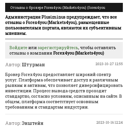
Отзывы о брокере Forex4you (Markets4you) (forex4you
(markets4you)). Страница 3
Администрация Plusiminus предупреждает, что все
отзывы о Forex4you (Markets4you), размещенные
пользователями портала, являются их субъективным
мнением.
Войдите
или
зарегистрируйтесь
, чтобы оставлять
отзывы о компании
Forex4you (Markets4you)
Автор:
Штурман
2023-10-27 12:55
Брокер Forex4you предоставляет широкий спектр
услуг. Платформа обеспечивает доступ к различным
рынкам и активам, что позволяет диверсифицировать
инвестиции. Процесс вывода средств проходит
стандартно, согласно условиям, описанным на сайте. В
общем, платформа соответствует основным
требованиям и стандартам индустрии.
Автор:
Энштейн
2023-10-16 12:24