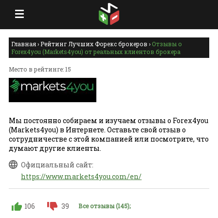
Главная
›
Рейтинг Лучших Форекс брокеров
›
Отзывы о
Forex4you (Markets4you) от реальных клиентов брокера
Место в рейтинге: 15
Мы постоянно собираем и изучаем отзывы о Forex4you
(Markets4you) в Интернете. Оставьте свой отзыв о
сотрудничестве с этой компанией или посмотрите, что
думают другие клиенты.
Официальный сайт:
https://www.markets4you.com/en/
106
39
Все отзывы (145);