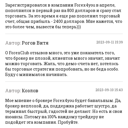
Зарегистрировался в компании Forex4you в апреле,
пополнился в первый раз на 800 долларов и сразу стал
торговать. За это время я еще раз пополнил торговый
счет, общая прибыль - 2400 долларов. Мне кажется, что
это более чем, вывести бы теперь)))
Автор:
Рогов Витя
2023-09-11 15:39
О ForexClub отзывов много, это уже показатель того,
что брокер не плохой, клиентов много значит, значит
можно торговать. Жаль, что демо-счета нет, хотелось
бы торговые стратегии попробовать, но не беда особо.
Буду с минималок начинать.
Автор:
Козлов
2023-09-10 15:43
Мое мнение о брокере Forex4you будет банальным. Да,
брокер неплохой, да, поддержка работает шустро, да
терминал быстрый, гадостей не делают. Но есть и свои
нюансы. Потому на 100% каждому трейдеру не
подойдет эта компания. Пробуйте.