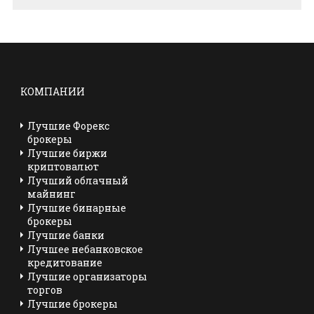
КОМПАНИИ
Лучшие Форекс
брокеры
Лучшие биржи
криптовалют
Лучший облачный
майнинг
Лучшие бинарные
брокеры
Лучшие банки
Лучшее небанковское
кредитование
Лучшие организаторы
торгов
Лучшие брокеры