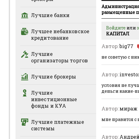
Администрация 
размещенные по
Лучшие банки
Войдите
или
Лучшее небанковское
КАПИТАЛ
кредитование
Автор:
big77
Лучшие
не советую с ни
организаторы торгов
Автор:
investo
Лучшие брокеры
условия не лучш
деньги какие-н
Лучшие
инвестиционные
фонды и КУА
Автор:
мираж
мне нравится с 
Лучшие платежные
системы
Автор:
Андре