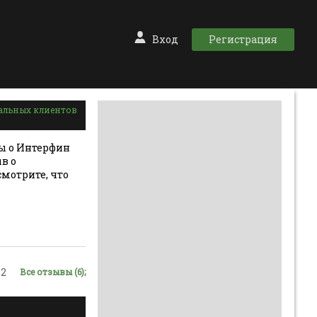
Вход
Регистрация
альных клиентов
ы о Интерфин
в о
смотрите, что
2
Все отзывы (6);