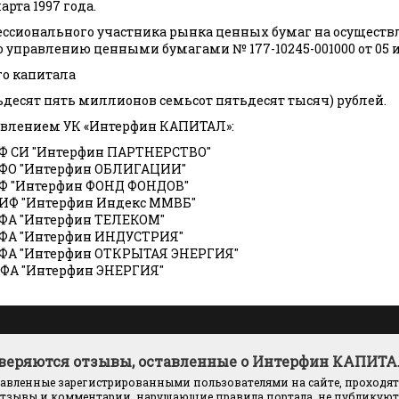
рта 1997 года.
ссионального участника рынка ценных бумаг на осуществ
о управлению ценными бумагами № 177-10245-001000 от 05 и
го капитала
тьдесят пять миллионов семьсот пятьдесят тысяч) рублей.
авлением УК «Интерфин КАПИТАЛ»:
Ф СИ "Интерфин ПАРТНЕРСТВО"
ФО "Интерфин ОБЛИГАЦИИ"
Ф "Интерфин ФОНД ФОНДОВ"
ИФ "Интерфин Индекс ММВБ"
ФА "Интерфин ТЕЛЕКОМ"
ФА "Интерфин ИНДУСТРИЯ"
ФА "Интерфин ОТКРЫТАЯ ЭНЕРГИЯ"
ФА "Интерфин ЭНЕРГИЯ"
оверяются отзывы, оставленные о Интерфин КАПИТА
тавленные зарегистрированными пользователями на сайте, проходят
тзывы и комментарии, нарушающие правила портала, не публикуютс