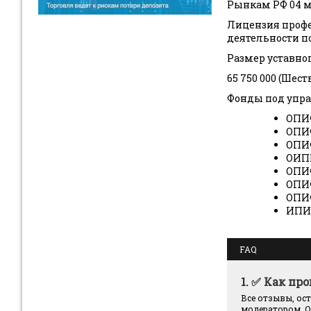
Рынкам РФ 04 ма
Лицензия профе
деятельности п
Размер уставно
65 750 000 (Шес
Фонды под упр
ОПИ
ОПИ
ОПИ
ОИП
ОПИ
ОПИ
ОПИ
ИПИ
FAQ
1.
✅ Как пр
Все отзывы, ос
модератором. О