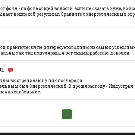
от фонд - на фоне общей вялости, если не сказать хуже, во вс
зывает неплохой результат. Сравните с энергетическими о
арод практически не интересуется одним из самых успешных
вальные не так популярны, я вот сними работаю, доволен
Л.
онды выстреливают у них поочереди.
ельным был Энергетический. В прошлом году - Индустрия.
венно слабенькие.
1