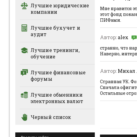
Лучшие юридические
Мне нравится эт
компании
этот фонд пока
ПИФами.
Лучшие бухучет и
аудит
Автор:
alex
странно, что н
Лучшие тренинги,
Наверно, интер
обучение
Автор:
Михал 
Лучшие финансовые
форумы
Странная УК. Ф
Сначала офигит
Остальные отро
Лучшие обменники
электронных валют
Черный список