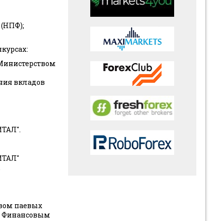
(НПФ);
нкурсах:
 Министерством
ания вкладов
ТАЛ".
ИТАЛ"
,
вом паевых
по Финансовым