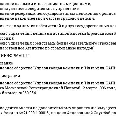
авление паевыми инвестиционными фондами;
видуальное доверительное управление;
вление резервами негосударственных пенсионных фондов 
вление накопительной частью трудовой пенсии.
ния стала одним из победителей в двух государственных ко
раво управления деньгами военной ипотеки (проводимом
ороны);
раво управления средствами фонда обязательного страхов
ударственное Агентство по страхованию вкладов)
 ИНФОРМАЦИЯ
ование
нерное общество "Управляющая компания "Интерфин КАПИ
егистрации
онерное общество "Управляющая компания "Интерфин КАП
а Московской Регистрационной Палатой 12 марта 1996 года
ый номер №060.054
ие деятельности по доверительному управлению имущест
 фондов № 21-000-1-00016 , выдана Федеральной Службой 