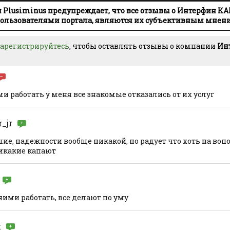
Plusiminus предупреждает, что все отзывы о Интерфин К
льзователями портала, являются их субъективным мнен
зарегистрируйтесь
, чтобы оставлять отзывы о компании
Ин
ми работать у меня все знакомые отказались от их услуг
r_jr
ие, надежности вообще никакой, но радует что хоть на воп
икакие капают
ними работать, все делают по уму
й