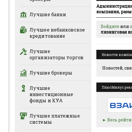
Администрация 
компания, разм
Лучшие банки
Войдите
или
Лучшее небанковское
лизинговая 
кредитование
Лучшие
Новости комп
организаторы торгов
Новостей, св
Лучшие брокеры
Лучшие
ПлюсМинус рек
инвестиционные
фонды и КУА
Лучшие платежные
Весь рейти
системы