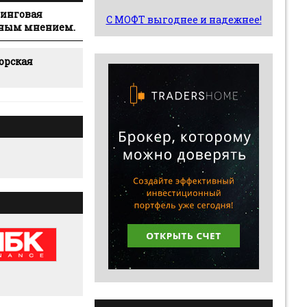
зинговая
С МОФТ выгоднее и надежнее!
вным мнением.
орская