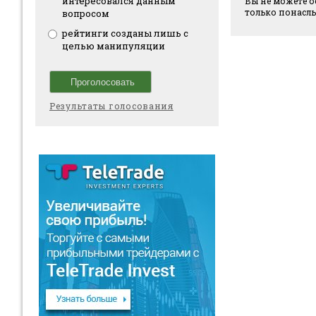
интересовался данным
Вы не можете о
только понасл
вопросом
рейтинги созданы лишь с
целью манипуляции
Результаты голосования