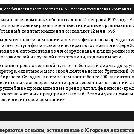
, особенности работы и отзывы о Югорская лизинговая компания
лизинговая компания» было создано 14 февраля 1997 года.
упили специализированные инвестиционные организации 
Уставный капитал компании составляет 12 млн. руб.
 деятельности компании является финансовая аренда (лиз
агает услуги финансового и возвратного лизинга в сфере 
ехники, автоспецтехники и оборудования для дорожного 
пассажирской и грузовой авто-техники, недвижимости.
омпания прошла большой путь от небольшой фирмы до кру
ератора, охватывающего своей деятельностью Уральский 
ибирского. Сегодня, в активе компании более 300 клиентов, 
изинговых договоров, миллиарды освоенных вложений. С
крупнейшие промышленные предприятия, финансово-кре
ожество частных предпринимателей. Все они уже оценили 
рской лизинговой компании».
веряются отзывы, оставленные о Югорская лизинго