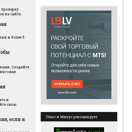
 проверку
я на сайте.
вая
ии и более 5
тобы
енами. Создайте
зинговая
ая
ать в
йте свою
Плюс и Минус рекомендует
ия, если я