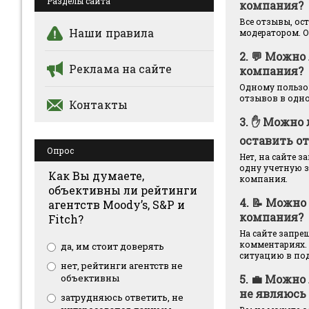
Разделы сайта
компания?
Все отзывы, ос
Наши правила
модератором. О
2.
💬 Можно 
Реклама на сайте
компания?
Одному пользов
отзывов в одно
Контакты
3.
✋ Можно 
оставить о
Опрос
Нет, на сайте 
одну учетную з
Как Вы думаете,
компания.
объективны ли рейтинги
4.
📝 Можно
агентств Moody’s, S&P и
компания?
Fitch?
На сайте запре
комментариях.
да, им стоит доверять
ситуацию в по
нет, рейтинги агентств не
5.
💼 Можно 
объективны
не являюсь
затрудняюсь ответить, не