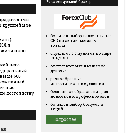
Рекомендуемый брокер
 Учредителями
и крупнейшие
большой выбор валютных пар,
инг).
CFD на акции, металлы,
ЖКХ и
товары
и жилищного
спреды от 0,6 пунктов по паре
EUR/USD
пнейшего
отсутствует минимальный
Федеральный
депозит
свыше 600
разнообразные
 компанией
инвестиционные решения
дитные
бесплатное образование для
по достоинству
новичков и профессионалов
большой выбор бонусов и
акций
Подробнее
вая