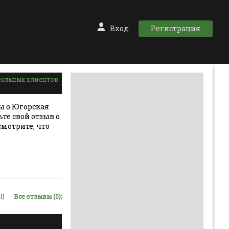
Вход
Регистрация
еальных клиентов
ы о Югорская
те свой отзыв о
смотрите, что
0
Все отзывы (0);