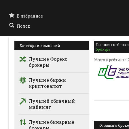
В избранное
Поиск
Главная
›
небанко
Категории компаний
брокера
Лучшие Форекс
Место в рейтинге: 
брокеры
Лучшие биржи
криптовалют
Лучший облачный
майнинг
Лучшие бинарные
Отзывы о брокер
брокеры