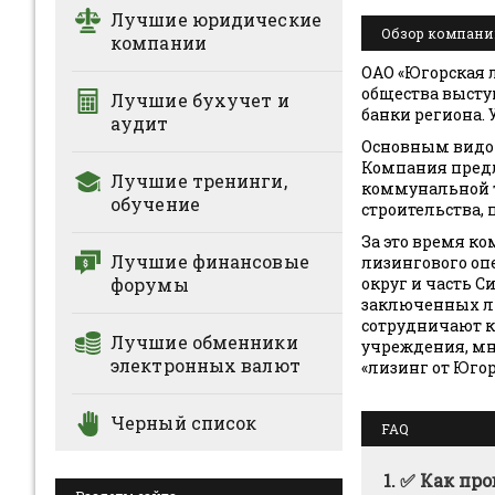
Лучшие юридические
Обзор компании
компании
ОАО «Югорская 
общества выст
Лучшие бухучет и
банки региона. 
аудит
Основным видом
Компания предл
Лучшие тренинги,
коммунальной т
обучение
строительства, 
За это время к
Лучшие финансовые
лизингового оп
округ и часть С
форумы
заключенных л
сотрудничают 
Лучшие обменники
учреждения, мн
электронных валют
«лизинг от Юго
Черный список
FAQ
1.
✅ Как про