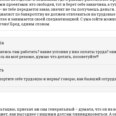
 проектами: кто свободен, тот и берет себе заказчика, а тут
 не тебе передается заказ, значит не ты получаешь деньги
ециалист по банкротству не должен отвлекаться на трудовы
олее и занимается своей специализацией. С ума сойти можно 
ечно! Бред, одним словом.
ia
тались там работать? какие условия у них оплаты труда? он
ь на моё резюме, думаю что делать, посоветуйте!!!
ть
спортите себе трудовую и нервы! говорю, как бывший сотруд
ьтацию, приехал аж сам генеральный – думала, что он на в
кажет, как выгоднее с нашими долгам ликвидироваться. А о