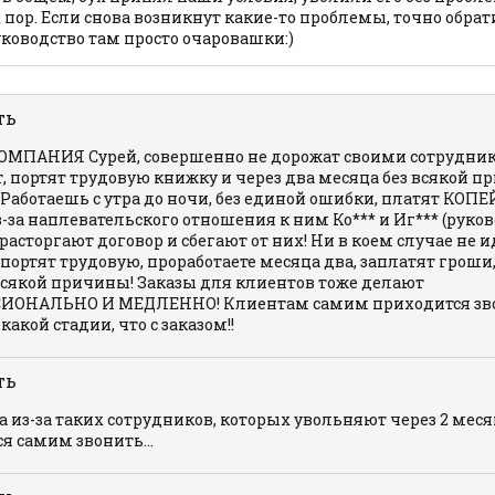
 пор. Если снова возникнут какие-то проблемы, точно обрат
уководство там просто очаровашки:)
ть
МПАНИЯ Сурей, совершенно не дорожат своими сотрудни
 портят трудовую книжку и через два месяца без всякой 
Работаешь с утра до ночи, без единой ошибки, платят КОП
-за наплевательского отношения к ним Ко*** и Иг*** (руко
расторгают договор и сбегают от них! Ни в коем случае не и
спортят трудовую, проработаете месяца два, заплатят гроши,
всякой причины! Заказы для клиентов тоже делают
ИОНАЛЬНО И МЕДЛЕННО! Клиентам самим приходится зво
какой стадии, что с заказом!!
ть
а из-за таких сотрудников, которых увольняют через 2 мес
я самим звонить...