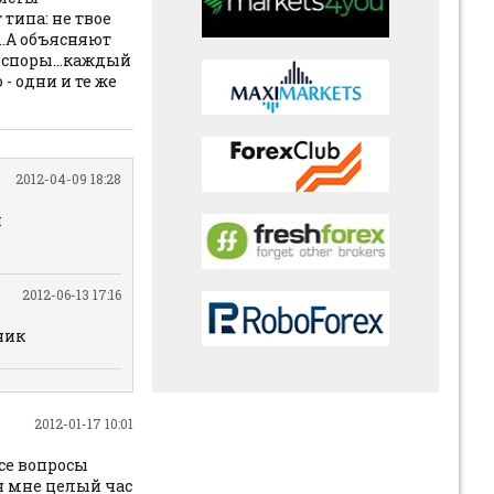
 типа: не твое
….А объясняют
е споры...каждый
- одни и те же
2012-04-09 18:28
и
2012-06-13 17:16
ник
2012-01-17 10:01
се вопросы
н мне целый час