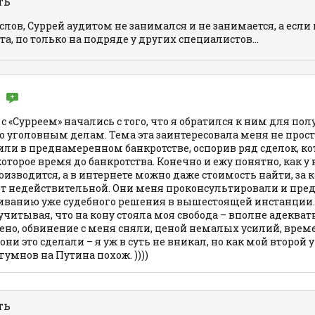
ть
 слов, Суррей аудитом не занимался и не занимается, а если
та, по только на подряде у других специалистов...
 «Сурреем» начались с того, что я обратился к ним для по
 уголовным делам. Тема эта заинтересовала меня не просто
или в преднамеренном банкротстве, оспорив ряд сделок, ко
оторое время до банкротства. Конечно и ежу понятно, как у н
изводится, а в интернете можно даже стоимость найти, за
т недействительной. Они меня проконсультировали и пре
риванию уже судебного решения в вышестоящей инстанции.
учитывая, что на кону стояла моя свобода – вполне адеква
ено, обвинение с меня сняли, ценой немалых усилий, време
 они это сделали – я уж в суть не вникал, но как мой второй
гумнов на Путина похож. ))))
ть