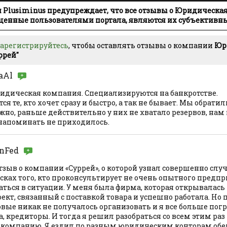
Plusiminus предупреждает, что все отзывы о Юридическа
ещенные пользователями портала, являются их субъектив
зарегистрируйтесь
, чтобы оставлять отзывы о компании
Юр
ррей"
aAl
дическая компания. Специализируются на банкротстве.
я те, кто хочет сразу и быстро, а так не бывает. Мы обратил
но, раньше действительно у них не хватало резервов, нам
напоминать не приходилось.
inFed
тзыв о компании «Суррей», о которой узнал совершенно случ
исках того, кто проконсультирует не очень опытного предп
ться в ситуации. У меня была фирма, которая открывалась
кт, связанный с поставкой товара и успешно работала. Но 
овые никак не получалось организовать и я все больше погр
а, кредиторы. И тогда я решил разобраться со всем этим раз
 компанию. Я ездил по разным юридическим конторам о