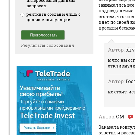
интересовался данным
занимались всеми
вопросом
подразделение –
рейтинги созданы лишь с
это тем, что сп
целью манипуляции
идет по своей к
проекты бескон
Результаты голосования
Автор:
oliv
и что вы ос
откликнулис
Автор:
Гос
не стоит..и
Автор:
OM
Заказала консул
ответит и расс