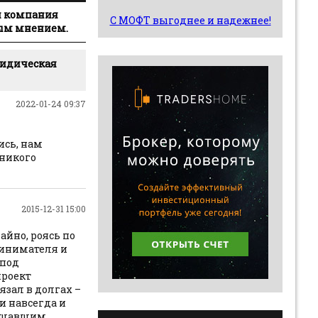
я компания
С МОФТ выгоднее и надежнее!
ным мнением.
идическая
2022-01-24 09:37
ись, нам
 никого
2015-12-31 15:00
айно, роясь по
ринимателя и
 под
проект
язал в долгах –
 и навсегда и
бещавшим