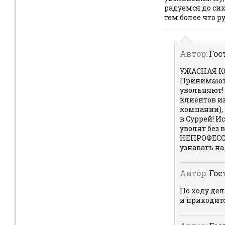
радуемся до сих
тем более что р
Автор:
Гос
УЖАСНАЯ КО
Принимают,
увольняют! 
клиентов из
компании), 
в Суррей! И
уволят без 
НЕПРОФЕСС
узнавать на 
Автор:
Гос
По ходу дел
и приходитс