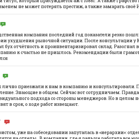
 титул, который присуждается аж с 1088г. А также графство 
именем не может потерять престиж, а также замарать своё 
дственная компания последний год показатели резко пошли
вии ухудшения рыночной ситуации. После консультации у
л бух отчётность и проинвентаризировал склад. Разогнал в
панию к счастью не пришлось. Рекомендации были грамот
лся
 лично приезжали к нам в компанию и консультировали. 
ление. Знающие в общем. Сейчас вот сотрудничаем. Правд
видуального подхода со стороны менеджеров. Но в целом н
ят в срок, о ходе работ извещают.
7
стом, уже на собеседовании запуталась в «иерархии»: отде
лятся на отделы…В компании, где я раньше работала все ю