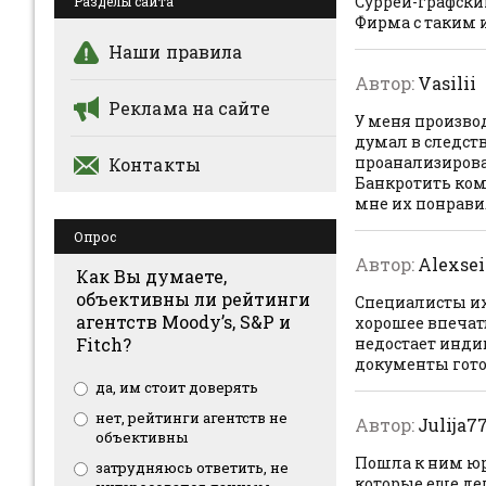
Суррей-графский
Разделы сайта
Фирма с таким 
Наши правила
Автор:
Vasilii
Реклама на сайте
У меня произво
думал в следст
проанализирова
Контакты
Банкротить ком
мне их понрави
Опрос
Автор:
Alexsei
Как Вы думаете,
объективны ли рейтинги
Специалисты их
агентств Moody’s, S&P и
хорошее впечат
Fitch?
недостает инди
документы готов
да, им стоит доверять
нет, рейтинги агентств не
Автор:
Julija7
объективны
Пошла к ним юри
затрудняюсь ответить, не
которые еще де