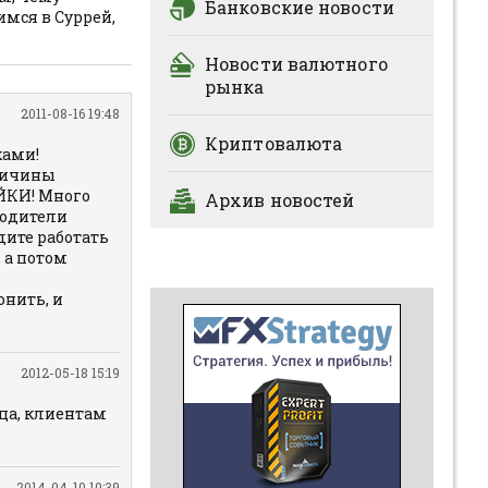
Банковские новости
имся в Суррей,
Новости валютного
рынка
2011-08-16 19:48
Криптовалюта
ками!
причины
ЕЙКИ! Много
Архив новостей
водители
дите работать
 а потом
нить, и
2012-05-18 15:19
яца, клиентам
2014-04-10 10:39