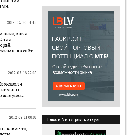
в англии.
ИМЯ,
2014-02-20 14:45
 вниз, как я
 Юлии
орьё.
ными, да сайт
2012-07-16 22:08
Произвели
а немного
е жалуюсь:
2012-03-11 09:51
Плюс и Минус рекомендует
лы какие-то,
ристы