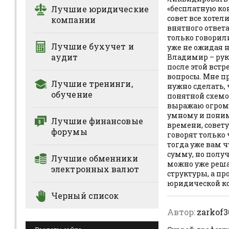
Лучшие юридические
«бесплатную ко
совет все хотел
компании
внятного ответа
только говорили
Лучшие бухучет и
уже не ожидая н
аудит
Владимир – руко
после этой встр
вопросы. Мне пр
Лучшие тренинги,
нужно сделать, 
обучение
понятной схемой
выражаю огромн
умному и поним
Лучшие финансовые
времени, совету
форумы
говорят только 
тогда уже вам 
сумму, но получ
Лучшие обменники
можно уже решат
электронных валют
структуры, а пр
юридической ко
Черный список
Автор:
zarkof3