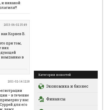
, и никакой
платила!!!
2013-06-02 15:49
 как Корнев В.
то при том,
у них
ледующей
и компанию в
Категории новостей
2011-02-14 12:18
Экономика и бизнес
 регистрации
ции – в течение
Финансы
 примерно у нас
Суррей для его
ем, чему