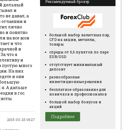
Рекомендуемый брокер
ый дельный
итывал и
о не давал, а
в отчаянии и
етил лично
но и понятно
большой выбор валютных пар,
ли на все мои
CFD на акции, металлы,
тает и что
товары
озрачной и
спреды от 0,6 пунктов по паре
За что я
EUR/USD
ллективу и
отсутствует минимальный
в пустую много
депозит
ции. На них
едете и они
разнообразные
инвестиционные решения
небольшую
 я. А дальше
бесплатное образование для
здки в гос.
новичков и профессионалов
алисты
большой выбор бонусов и
акций
Подробнее
2015-03-25 06:27