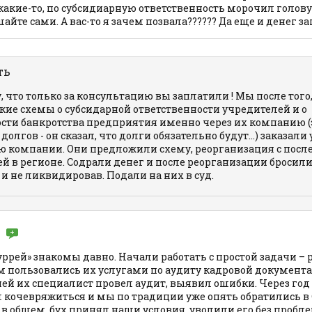
акие-то, по субсидиарную ответственность морочил голову
айте сами. А вас-то я зачем позвала?????? Да еще и денег за
ть
у, что только за консультацию вы заплатили ! Мы после того,
кие схемы о субсидарной ответственности учредителей и о
сти банкротства предприятия именно через их компанию (э
долгов - он сказал, что долги обязательно будут...) заказали 
 компании. Они предложили схему, реорганизация с пос
й в регионе. Содрали денег и после реорганизации бросил
 и не ликвидировав. Подали на них в суд.
ррей» знакомы давно. Начали работать с простой задачи –
м пользовались их услугами по аудиту кадровой документа
ей их специалист провел аудит, выявил ошибки. Через год
л кочевряжиться и мы по традиции уже опять обратились в 
 в общем, бух принял наши условия, уволили его без пробл