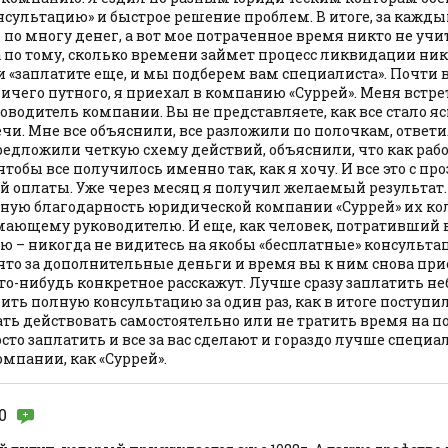
нсультацию» и быстрое решение проблем. В итоге, за кажд
и по многу денег, а вот мое потраченное время никто не уч
 по тому, сколько времени займет процесс ликвидации никт
 «заплатите еще, и мы подберем вам специалиста». Почти 
ичего путного, я приехал в компанию «Суррей». Меня встр
водитель компании. Вы не представляете, как все стало яс
ечи. Мне все объяснили, все разложили по полочкам, ответи
едложили четкую схему действий, объяснили, что как рабо
чтобы все получилось именно так, как я хочу. И все это с пр
 оплаты. Уже через месяц я получил желаемый результат. 
ую благодарность юридической компании «Суррей» их ко
ающему руководителю. И еще, как человек, потративший 
ю – никогда не видитесь на якобы «бесплатные» консульта
что за дополнительные деньги и время вы к ним снова при
что-нибудь конкретное расскажут. Лучше сразу заплатить 
ить полную консультацию за один раз, как в итоге поступил
ь действовать самостоятельно или не тратить время на пое
осто заплатить и все за вас сделают и гораздо лучше специ
мпании, как «Суррей».
0