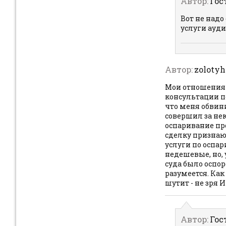
Автор:
Гос
Вот не надо
услуги ауди
Автор:
zolotyh
Мои отношения с
консультации по
что меня обвин
совершил за нек
оспаривание про
сделку признаю
услуги по оспа
недешевые, но, 
суда было оспор
разумеется. Как
шутит - не зря И
Автор:
Гос