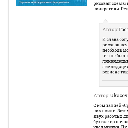
рисовал схемы к
конкретики. Реш
Автор:
Гос
И слава бог
рисовал вся
необходимо
что не было 
ликвидацию
ликвидацие
регионе так
Автор:
Ukazov
С компанией «Су
компании. Зате
двух рабочих дн
бухгалтер нача
увольнения. Ну,