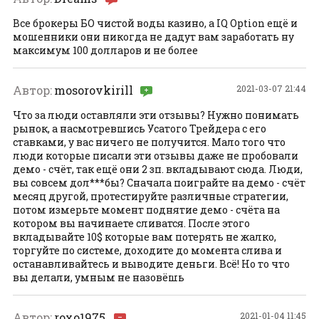
Все брокеры БО чистой воды казино, а IQ Option ещё и
мошенники они никогда не дадут вам заработать ну
максимум 100 долларов и не более
Автор:
mosorovkirill
2021-03-07 21:44
Что за люди оставляли эти отзывы? Нужно понимать
рынок, а насмотревшись Усатого Трейдера с его
ставками, у вас ничего не получится. Мало того что
люди которые писали эти отзывы даже не пробовали
демо - счёт, так ещё они 2 зп. вкладывают сюда. Люди,
вы совсем дол***бы? Сначала поиграйте на демо - счёт
месяц другой, протестируйте различные стратегии,
потом измерьте момент поднятие демо - счёта на
котором вы начинаете сливатся. После этого
вкладывайте 10$ которые вам потерять не жалко,
торгуйте по системе, доходите до момента слива и
останавливайтесь и выводите деньги. Всё! Но то что
вы делали, умным не назовёшь
Автор:
roxo1975
2021-01-04 11:45