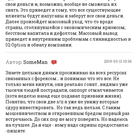
свои деньги и, возможно, вообще не сможешь их
снять. Это приведет к тому, что все существующие
клиенты будут напуганы и заберут все свои деньги.
Далее произойдет массовый уход, что-то вроде
страны, столкнувшейся с экономическим кризисом,
бегством капитала и дефолтом. Массовый вывод
приведет к внутренним проблемам с ликвидностью в
IQ Option и обвалу компании.
Автор:
SomeMan
2019-03-11 10:36
Знаете целыми днями просиживаю на всех ресурсах
связанных с форексом... и понимаю что это все. Не
только меня кинули, они реально гонят...видимо уже
тысячи людей пострадали, саппорт отмалчивается
(хотя неделю назад еще подавал признаки жизни).
Понятно, что свои две з/п я уже не увижу которые
сдуру инвестировать.. Но так ведь нельзя. С таким
мошенничеством и откровенным бредом первый раз
встречаюсь. До сих пор не могу поверить. Но надеюсь
на лучшее. Да и еще - кому надо скрины предоставлю
-пишите.