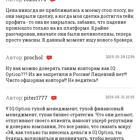
Цена никогда не приближалась к моему стоп-лоссу, но
они закрыли сделку, а когда моя сделка достигла тейк
профита - то она не закрылась, забавно, что падение
произошло только на их платформе. Крайне
разочарован, вначале они были великолепны, теперь
просто ужасны. В данный момент ищу нового брокера.
Автор:
prochol
2019-10-29 12:56
Ну как можно доверять таким конторам как IQ
Option??? Их же запретили в России! Лицензий нет!!!
Чисто офшорная контора!!! Не ведитесь!!
Автор:
piter1777
2019-05-31 10:35
У IQ Option тупой менеджмент, тупой финансовый
менеджмент, тупая бизнес-стратегия. Что они делают,
отпугивают своего клиента, наносят ущерб репутации
и доверию компании, Это все равно, что сказать миру:
«Эй, как только ты внесешь деньги в IQ Option, ты
будешь волноваться и нервничать, чтобы вернуть