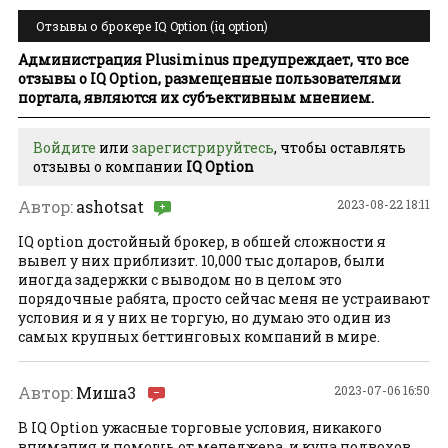
Отзывы о брокере IQ Option (iq option)
Администрация Plusiminus предупреждает, что все
отзывы о IQ Option, размещенные пользователями
портала, являются их субъективным мнением.
Войдите
или
зарегистрируйтесь
, чтобы оставлять
отзывы о компании
IQ Option
Автор:
ashotsat
2023-08-22 18:11
IQ option достойный брокер, в обшей сложности я
вывел у них приблизит. 10,000 тыс доларов, были
иногда задержки с выводом но в целом это
порядочные рабята, просто сейчас меня не устраивают
условия и я у них не торгую, но думаю это один из
самых крупных беттинговых компаний в мире.
Автор:
Миша3
2023-07-06 16:50
В IQ Option ужасные торговые условия, никакого
внимания и помощь от менеджера, и куча подвохов.