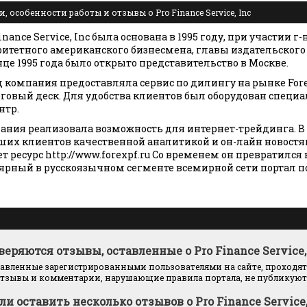
 особенности работы и отзывы о Pro Finance Service, Inc
ance Service, Inc была основана в 1995 году, при участии г-
ритетного американского бизнесмена, главы издательског
онце 1995 года было открыто представительство в Москве.
год компания предоставляла сервис по дилингу на рынке For
говый деск. Для удобства клиентов был оборудован спец
нтр.
пания реализовала возможность для интернет-трейдинга. В 
ших клиентов качественной аналитикой и он-лайн новост
т ресурс http://www.forexpf.ru Со временем он превратился
ярный в русскоязычном сегменте всемирной сети портал 
веряются отзывы, оставленные о Pro Finance Service,
тавленные зарегистрированными пользователями на сайте, проходят
тзывы и комментарии, нарушающие правила портала, не публикуютс
ли оставить несколько отзывов о Pro Finance Service,