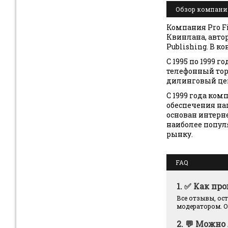
Обзор компании,
Компания Pro Fin
Квинлана, авто
Publishing. В к
С 1995 по 1999 
телефонный тор
дилинговый це
С 1999 года ком
обеспечения на
основан интерне
наиболее попул
рынку.
FAQ
1.
✅ Как про
Все отзывы, ос
модератором. О
2.
💬 Можно 