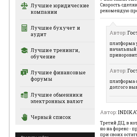
Скорость сделки
Лучшие юридические
рекомендую про
компании
Лучшие бухучет и
Автор:
Гос
аудит
платформа у
начальный в
Лучшие тренинги,
приноровитс
обучение
Автор:
Гос
Лучшие финансовые
форумы
платформа о
долгого выво
Лучшие обменники
электронных валют
Автор:
INDIKA
Черный список
Третий ДЦ, в ко
но на форекс - 
при своих остат