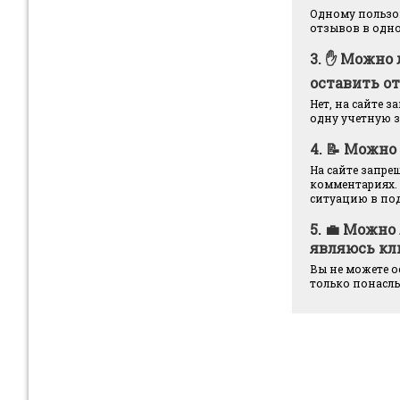
Одному пользов
отзывов в одно
3.
✋ Можно 
оставить от
Нет, на сайте 
одну учетную за
4.
📝 Можно 
На сайте запре
комментариях.
ситуацию в по
5.
💼 Можно 
являюсь кл
Вы не можете о
только понасл