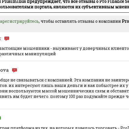
lusiminus предупреждает, что все отзывы о Pro Finance Ser
льзователями портала, являются их субъективным мнен
зарегистрируйтесь
, чтобы оставлять отзывы о компании
Pro
м
 настоящие мошенники - выуживают у доверчивых клиенто
 различных манипуляций
sova
бще не связываться с компанией. Эта компания не заинтер
в. их интересуют лишь ваши деньги и как побыстрее их у 
 они воспользуются массой мошеннических схем и обставят 
явить им будет нечего. поэтому 100 раз подумайте прежде 
рая платформа из тех, на которых довелось торговать - ProTr