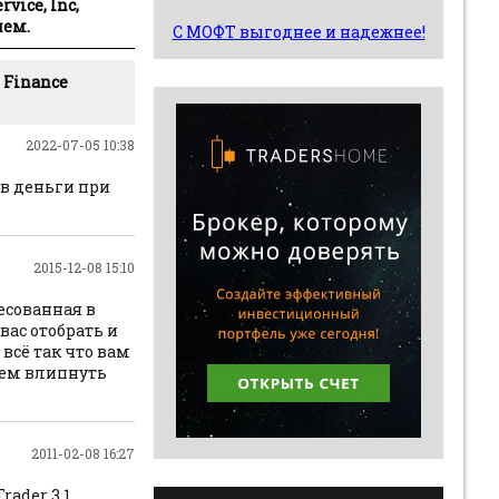
vice, Inc,
ием.
С МОФТ выгоднее и надежнее!
 Finance
2022-07-05 10:38
в деньги при
2015-12-08 15:10
есованная в
вас отобрать и
всё так что вам
чем влипнуть
2011-02-08 16:27
ader 3.1.