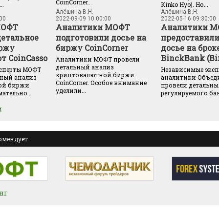
CoinCorner...
..
Kinko Hyo). Но...
Алёшина В.Н.
Алёшина В.Н.
:00
2022-09-09 10:00:00
2022-05-16 09:30:00
МОФТ
Аналитики МОФТ
Аналитики 
детальное
подготовили досье на
предоставили
иржу
биржу CoinCorner
досье на брок
т CoinCasso
BinckBank (Bi
Аналитики МОФТ провели
детальный анализ
сперты МОФТ
Независимые эксп
криптовалютной биржи
ьный анализ
аналитики Объед
CoinCorner. Особое внимание
ой биржи
провели детальны
уделили...
ательно...
регулируемого банк
и
омендует
нг