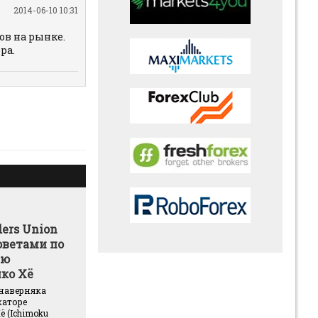
2014-06-10 10:31
ов на рынке.
ра.
ers Union
оветами по
ию
ко Хё
наверняка
каторе
 (Ichimoku