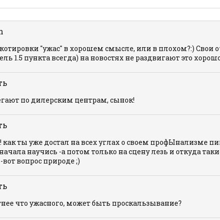
h
котировки "ужас" в хорошем смысле, или в плохом?:) Свои 
ель 1.5 пункта всегда) на новостях не раздвигают это хорош
ть
егают по дилерским центрам, сынок!
ть
! как ты уже достал на всех углах о своем профЫнализме п
начала научись -а потом только на сцену лезь и откуда так
вот вопрос природе ;)
ть
тнее что ужасного, может быть проскальзывание?