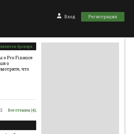
Вход
Регистрация
 клиентов брокера
 о Pro Finance
зыв о
смотрите, что
3
Все отзывы (4);