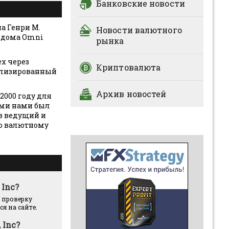
Банковские новости
на Генри М.
Новости валютного
о дома Omni
рынка
ex через
Криптовалюта
иализированный
Архив новостей
2000 году для
ями нами был
 в ведущий и
по валютному
 Inc?
 проверку
я на сайте.
 Inc?