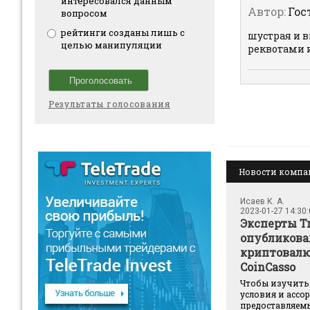
интересовался данным
Автор:
Гос
вопросом
рейтинги созданы лишь с
шустрая и в
целью манипуляции
реквотами и
Результаты голосования
Новости комп
Исаев К. А.
2023-01-27 14:30
Эксперты Tr
опубликова
криптовал
CoinCasso
​​​​​​​​​​Чтобы изу
условия и ассо
предоставляемы