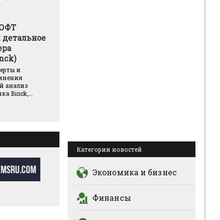
МОФТ
 детальное
ера
nck)
ерты и
инения
й анализ
а Binck,...
Категории новостей
Экономика и бизнес
Финансы