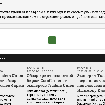
ть
полне удобная платформа. у них одни из самых узких спред
 проскальзыванием не страдают. резюме - рай для скальпе
1
ании
Алёшина В.Н.
Исаев К. А.
:00
2023-01-24 13:00:00
2022-09-28 10:30:00
aders Union
Обзор криптовалютной
Эксперты Trad
ли обзор
биржи CoinCorner от
поделились с
ютной биржи
экспертов Traders Union
использован
Ишимоку Кин
​Финансовая деятельность,
торговые условия и
чить торговые
Многие трейдеры 
комиссионная политика
ртимент
слышали об инди
криптовалютной биржи
х услуг
Ишимоку Кинко Хё