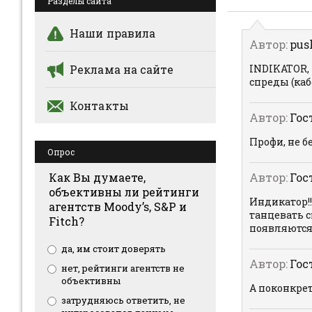
Разделы сайта
Наши правила
Автор:
pus
Реклама на сайте
INDIKATOR, 
спреды (каб
Контакты
Автор:
Гос
Профи, не б
Опрос
Как Вы думаете,
Автор:
Гос
объективны ли рейтинги
Индикатор!!
агентств Moody’s, S&P и
танцевать с
Fitch?
появляются-
да, им стоит доверять
Автор:
Гос
нет, рейтинги агентств не
объективны
А поконкре
затрудняюсь ответить, не