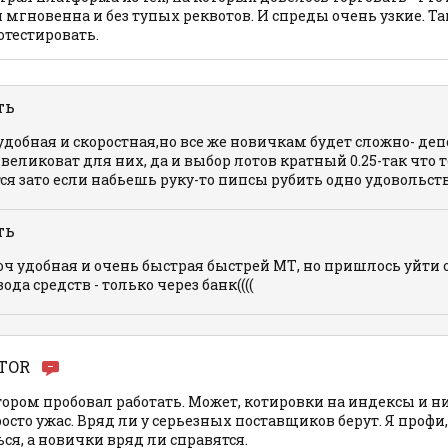
 мгновенна и без тупых реквотов. И спреды очень узкие. Та
тестировать.
ть
добная и скоростная,но все же новичкам будет сложно- деп
еликоват для них, да и выбор лотов кратный 0.25-так что 
я зато если набьешь руку-то пипсы рубить одно удовольстви
ть
ч удобная и очень быстрая быстрей МТ, но пришлось уйти о
да средств - только через банк((((
TOR
тором пробовал работать. Может, котировки на индексы и ни
просто ужас. Вряд ли у серьезных поставщиков берут. Я профи
ься, а новички вряд ли справятся.