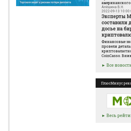
американского.
Алёшина В.Н.
2022-09-13 10:00
Эксперты 
составили 
досье на б
криптовалю
Финансовые эк
провели детал
криптовалютн
CoinCasso. Вним
Все новост
ПлюсМинус рек
Весь рейти