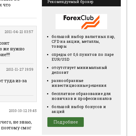
Рекомендуемый брокер
к что
2011-04-21 03:57
большой выбор валютных пар,
CFD на акции, металлы,
озит
товары
то же нужно
е!!!!
спреды от 0,6 пунктов по паре
EUR/USD
отсутствует минимальный
2011-11-27 19:59
депозит
т туда из-за
разнообразные
инвестиционные решения
бесплатное образование для
новичков и профессионалов
большой выбор бонусов и
2010-10-12 19:45
акций
Подробнее
чего, не знаю,
, поэтому смог