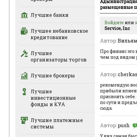
Администрация P
размещенные по
Лучшие банки
Войдите
или
Service, Inc
Лучшее небанковское
кредитование
Автор:
Вилья
Про финанс это
Лучшие
чем под видом
организаторы торгов
Автор:
cherka
Лучшие брокеры
рекомендую воо
прибыли клиенто
Лучшие
присвоить себе.
инвестиционные
по сути и предъ
фонды и КУА
сюда.
Лучшие платежные
Автор:
push
системы
У них самая быст