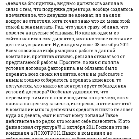
«девочка блондинка», видимо должность заняла в
связи с тем, что подружка директора, вообще создалось
впечатление, что девушка не адекват, ни на один
вопрос не ответила, хотя точно знаю что до меня этой
темой и занималась. Рад, что ушел сразу, обидно, что
повелся на пустые обещания. Но как на одном из
сайтов написал сам директор, именно такое состояние
дел ее и устраивает. Ну, каждому свое. 08 октября 2011
Всем спасибо за информацию о работе в данной
компании, прочитав отзывы, решила отказаться от
предлагаемой работы. Простите, но как я поняла
условия договора факторинга, вы обязаны были
передать всех своих клиентов, если вы работаете с
ними и только собираетесь передать клиентов, то
получается, что никто не контролирует соблюдения
условий договора? Особенно удивило то, что
пересмотр лимитов «производится по щелчку», как я
поняла по щелчку клиента, интересно, а отвечает кто?
В компании много денежных средств и никто не знает
куда их девать, «вот и шлют кому попало»! Такое
действительно редко кто может себе позволить. И это
финансовая структура?!! 11 октября 2011 Господа это не
компания а ЛОХОТРОН. Никто в компании не
собирается даже выполнять собственные обязанности