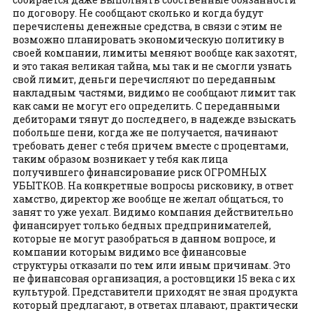
по договору. Не сообщают сколько и когда будут
перечислены денежные средства, в связи с этим не
возможно планировать экономическую политику в
своей компании, лимиты меняют вообще как захотят,
и это такая великая тайна, мы так и не смогли узнать
свой лимит, деньги перечисляют по переданным
накладным частями, видимо не сообщают лимит так
как сами не могут его определить. С переданными
дебиторами тянут до последнего, в надежде взыскать
побольше пени, когда же не получается, начинают
требовать денег с тебя причем вместе с процентами,
таким образом возникает у тебя как лица
получившего финансирование риск ОГРОМНЫХ
УБЫТКОВ. На конкретные вопросы рисковику, в ответ
хамство, директор же вообще не желал общаться, то
занят то уже уехал. Видимо компания действительно
финансирует только бедных предпринимателей,
которые не могут разобраться в данном вопросе, и
компании которым видимо все финансовые
структуры отказали по тем или иным причинам. Это
не финансовая организация, а ростовщики 15 века с их
культурой. Представители приходят не зная продукта
который предлагают, в ответах плавают, практически