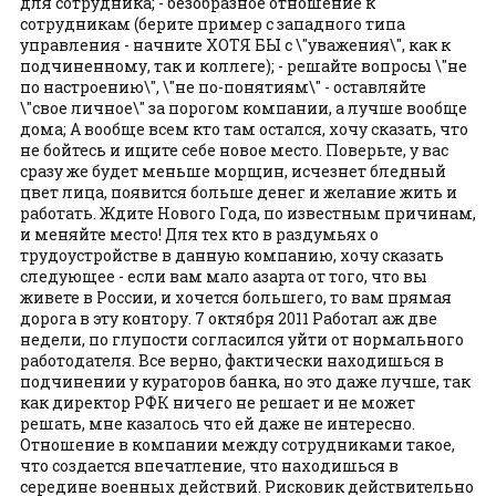
для сотрудника; - безобразное отношение к
сотрудникам (берите пример с западного типа
управления - начните ХОТЯ БЫ с \"уважения\", как к
подчиненному, так и коллеге); - решайте вопросы \"не
по настроению\", \"не по-понятиям\" - оставляйте
\"свое личное\" за порогом компании, а лучше вообще
дома; А вообще всем кто там остался, хочу сказать, что
не бойтесь и ищите себе новое место. Поверьте, у вас
сразу же будет меньше морщин, исчезнет бледный
цвет лица, появится больше денег и желание жить и
работать. Ждите Нового Года, по известным причинам,
и меняйте место! Для тех кто в раздумьях о
трудоустройстве в данную компанию, хочу сказать
следующее - если вам мало азарта от того, что вы
живете в России, и хочется большего, то вам прямая
дорога в эту контору. 7 октября 2011 Работал аж две
недели, по глупости согласился уйти от нормального
работодателя. Все верно, фактически находишься в
подчинении у кураторов банка, но это даже лучше, так
как директор РФК ничего не решает и не может
решать, мне казалось что ей даже не интересно.
Отношение в компании между сотрудниками такое,
что создается впечатление, что находишься в
середине военных действий. Рисковик действительно