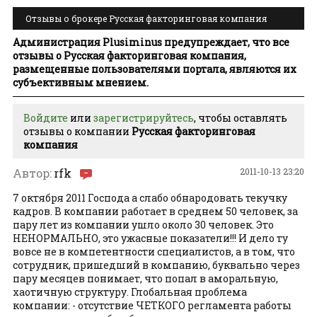
Отзывы о брокере Русская факторинговая компания
(russkaya faktoringovaya kompaniya)
Администрация Plusiminus предупреждает, что все
отзывы о Русская факторинговая компания,
размещенные пользователями портала, являются их
субъективным мнением.
Войдите
или
зарегистрируйтесь
, чтобы оставлять
отзывы о компании
Русская факторинговая
компания
Автор:
rfk
2011-10-13 23:20
7 октября 2011 Господа а слабо обнародовать текучку
кадров. В компании работает в среднем 50 человек, за
пару лет из компании ушло около 30 человек. Это
НЕНОРМАЛЬНО, это ужасные показатели!!! И дело ту
вовсе не в компетентности специалистов, а в том, что
сотрудник, пришедший в компанию, буквально через
пару месяцев понимает, что попал в аморальную,
хаотичную структуру. Глобальная проблема
компании: - отсутствие ЧЕТКОГО регламента работы