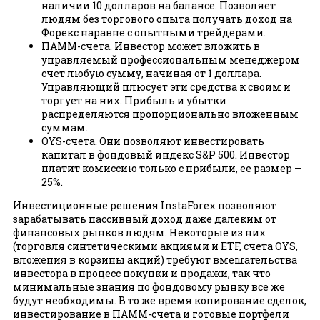
наличии 10 долларов на балансе. Позволяет
людям без торгового опыта получать доход на
Форекс наравне с опытными трейдерами.
ПАММ-счета. Инвестор может вложить в
управляемый профессиональным менеджером
счет любую сумму, начиная от 1 доллара.
Управляющий плюсует эти средства к своим и
торгует на них. Прибыль и убытки
распределяются пропорционально вложенным
суммам.
OYS-счета. Они позволяют инвестировать
капитал в фондовый индекс S&P 500. Инвестор
платит комиссию только с прибыли, ее размер —
25%.
Инвестиционные решения InstaForex позволяют
зарабатывать пассивный доход даже далеким от
финансовых рынков людям. Некоторые из них
(торговля синтетическими акциями и ETF, счета OYS,
вложения в корзины акций) требуют вмешательства
инвестора в процесс покупки и продажи, так что
минимальные знания по фондовому рынку все же
будут необходимы. В то же время копирование сделок,
инвестирование в ПАММ-счета и готовые портфели