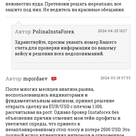
неизвестно куда. Претензии решать нереально, все
зашито под них. Не ведитесь на красивые обещания.
Автор:
PolinaInstaForex
2024-04-25 16:17
Здравствуйте, просим указать номер Вашего
счета для проверки информации по вашему
кейсу и решения всех недопониманий.
Автор:
mgordaev
2024-03-18 07:53
После многих месяцев анализа рынка,
воспользовавшись индикаторами и
фундаментальным анализом, принял решение
открыть сделку на EUR/USD с плечом 1:100,
рассчитывая на рост. Однако брокер Instaforex без
объяснения причин отменил мои тейк-профиты и
увеличил спреды, что привело к
незапланированному стоп-лоссу и потере 2500 USD. Это
полный игнор клиентских интересов и откровенное