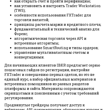
как открыть счет и пройти верификацию;
как установить и настроить Trader Workstation
(TWS);
особенности использования FXTrader для
торговли валютой;
принципы расчета маржи и кредитного плеча;
фундаментальный и технический анализ для
Форекс;
алгоритмическая торговля через API и
встроенные алгоритмы;
использование SmartRouting и типы ордеров;
управление мультивалютным счетом и
конвертациями.
Для начинающих клиентов IBKR предлагает серию
пошаговых гайдов по регистрации, настройке
FXTrader и совершению первых сделок, но это не
единый курс, а набор официальных материалов и
встроенных помощников из разных разделов
платформы и сайта. Материалы сопровождаются
скриншотами и пояснениями с учетом требований
регулирования.
Продвинутые трейдеры получают доступ к
вебинарам, API-документации, обучающим курсам и