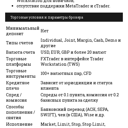
Workstation для новичков;
отсутствие поддержки MetaTrader и cTrader.
Торговые условия и параметры брокера
Минимальный
Нет
депозит
Individual, Joint, Margin, Cash, Demo и
Типы счетов
другие
Валюта счета
USD, EUR, GBP и более 20 валют
Торговые
FXTrader в интерфейсе Trader
платформы
Workstation (TWS)
Торговые
100+ валютных пар, CFD
инструменты
Кредитное
Зависит от юрисдикции и статуса
плечо
клиента
Спред /
Спреды от 0.1 пункта, комиссия от 0.2
комиссия
базисных пункта за сделку
Способы
Банковский перевод (ACH, SEPA,
пополнения /
SWIFT), чек (в США), Wise и др.
снятия
Исполнение
Market, Limit, Stop, Stop Limit,