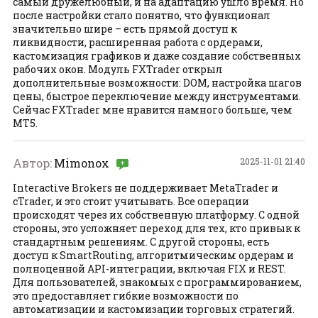
самый дружелюбный, и на адаптацию ушло время. Но
после настройки стало понятно, что функционал
значительно шире – есть прямой доступ к
ликвидности, расширенная работа с ордерами,
кастомизация графиков и даже создание собственных
рабочих окон. Модуль FXTrader открыл
дополнительные возможности: DOM, настройка шагов
цены, быстрое переключение между инструментами.
Сейчас FXTrader мне нравится намного больше, чем
МТ5.
Автор:
Mimonox
2025-11-01 21:40
Interactive Brokers не поддерживает MetaTrader и
cTrader, и это стоит учитывать. Все операции
происходят через их собственную платформу. С одной
стороны, это усложняет переход для тех, кто привык к
стандартным решениям. С другой стороны, есть
доступ к SmartRouting, алгоритмическим ордерам и
полноценной API-интеграции, включая FIX и REST.
Для пользователей, знакомых с программированием,
это предоставляет гибкие возможности по
автоматизации и кастомизации торговых стратегий.