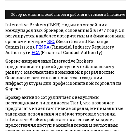
Обзор компании, особенности работы и отзывы о Interactive
Brokers
Interactive Brokers (IBKR) – один из старейших
международных брокеров, основанный в 1977 году. Он
регулируется наиболее авторитетными финансовыми
органами в мире –
SEC
(Securities and Exchange
Commission),
FINRA
(Financial Industry Regulatory
Authority) и
FCA
(Financial Conduct Authority).
Форекс-направление Interactive Brokers
предоставляет прямой доступ к межбанковскому
рынку с максимально возможной прозрачностью.
Основная стратегия заключается в создании
инфраструктуры для профессиональной торговли на
Форекс.
Брокер активно сотрудничает с ведущими
поставщиками ликвидности Tier 1, что позволяет
предлагать клиентам низкие спреды, минимальные
задержки исполнения и гибкие торговые условия.
Interactive Brokers работает по агентской модели,
предоставляя доступ к межбанковским валютным
котировкам через агрегированную ликвидность от