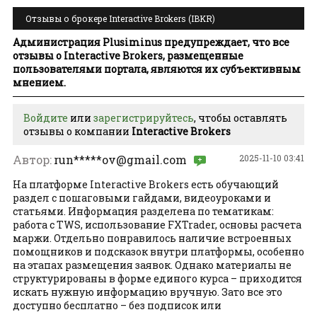
Отзывы о брокере Interactive Brokers (IBKR)
Администрация Plusiminus предупреждает, что все
отзывы о Interactive Brokers, размещенные
пользователями портала, являются их субъективным
мнением.
Войдите
или
зарегистрируйтесь
, чтобы оставлять
отзывы о компании
Interactive Brokers
Автор:
run*****
ov@gmail.com
2025-11-10 03:41
На платформе Interactive Brokers есть обучающий
раздел с пошаговыми гайдами, видеоуроками и
статьями. Информация разделена по тематикам:
работа с TWS, использование FXTrader, основы расчета
маржи. Отдельно понравилось наличие встроенных
помощников и подсказок внутри платформы, особенно
на этапах размещения заявок. Однако материалы не
структурированы в форме единого курса – приходится
искать нужную информацию вручную. Зато все это
доступно бесплатно – без подписок или