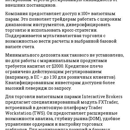
внешних поставщиков.
Компания предоставляет доступ к 100+ валютным
парам. Это позволяет трейдерам работать с широким
диапазоном инструментов, диверсифицировать
торговлю и использовать кросс-стратегии.
Поддерживается мультивалютная торговля с
возможностью вести расчеты в выбранной базовой
валюте счета.
Минимального депозита как такового не установлено,
но для работы с маржинальными продуктами
требуется капитал от $2000. Кредитное плечо
ограничено действующим регулированием
(например, в ЕС – до 1:30 для розничных клиентов).
Квалифицированным инвесторам доступен более
высокий леверидж по запросу.
Для торговли валютными парами Interactive Brokers
предлагает специализированный модуль FXTrader,
встроенный в десктопную платформу Trader
Workstation (TWS). Он предоставляет расширенные
возможности анализа, глубину рынка (DOM), удобное
управление ордерами и настройку торговых
шаблонов. Для мониторинга позиций и базовых