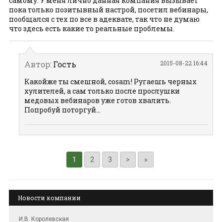
самому. У меня лично данная компания вызывает
пока только позитывный настрой, посетил вебинары,
пообщался с тех по все в адеквате, так что не думаю
что здесь есть какие то реальные проблемы.
Автор:
Гость
2015-08-22 16:44
Какойже ты смешной, cosam! Ругаешь черных
хулителей, а сам только после прослушки
медовых вебинаров уже готов хвалить.
Попробуй поторгуй...
1
2
3
>
»
Новости компании
И.В. Королевская