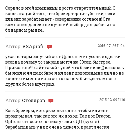
Сервис в этой компании просто отвратительный. С
констатацией того, что брокер терпит убытки, если
клиент зарабатывает - совершенно согласен! Эта
компания далеко не лучший выбор для работы на
бинарном рынке..
Автор:
VSAprofi
2016-07-26 11:04
ужасно тормознутый этот Драгон. минусовые сделки
всегда почему то закрываются на 30сек. быстрее.
Прикольно!!!! сайт такой тупой что бесит как((( казалось
бы исключи подобное и клиент доволен,мне лично не
хочется именно из за этого на нем быть,есть много
других более шустрых
Автор:
Столяров
2015-12-09 11:16
Есть брокеры, которым выгодно, чтобы клиент
проигрывал, так как это их доход. Так вот Dragon
Options относится к числу таких ДЦ (кухня).
Зарабатывать у них очень тяжело, практически