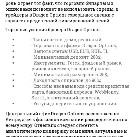
роль играет тот факт, что торговля бинарными
опционами позволяет не использовать спреды, и
трейдеры в Dragon Options совершают сделки с
заранее определённой фиксированной ценой.
Торговые условия брокера Dragon Options:
· Типы счетов: демо, реальный;
· Торговая платформа: Dragon Options;
· Валюта счетов: USD, EUR, RUB, TL;
· Минимальный депозит: 200$;
· Инструменты: Forex, фондовый рынок,
рынок индексов, товарный рынок;
· Минимальный размер лота: 25$;
· Доходность опционов: до 80%;
· Способы вводавывода средств: кредитная
карта, банковский перевод, WebMoney,
Skrill, электронный кошелёк;
· Услуги доверительного управления.
Центральный офис Dragon Options расположен на
Кипре, а сеть филиалов компании рассредоточена по
всему миру. Отдельно следует отметить
аналитическую поддержку компании, актуальные и
свежие новости, а также закрепление за каждым из