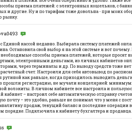
нимать платежи. Все очень оперативно и удобно. Также все
особы приема платежей: с электронных кошельков, с банков
х и другие. Ну и по тарифам тоже довольна - при моих обо
о рынку.
ova0493
с Единой кассой недавно. Выбирала систему платежей онла
на. Остановила свой выбор я на этой системе и вот почему.
се необходимые способы приема платежей, которые просят 
ртами, электронными деньгами, из личных кабинетов онл
орами, через терминалы и др. По выводу средств тоже нет
 расчетный счет. Настроили для себя автовывод по расписа
 рутиной как раньше, когда приходилось выводить деньг
о прошли регистрацию, не мучали концелярией: минимум
ой волокиты. В личном кабинете все настроила и пользуюс
 кабинет – настроил себе автоматическую отправку счетов
ю почту – это удобно, раньше не понимал что у меня с по
налитику продаж, текущий баланс и последние операции в
м порядке. Подключила к кабинету бухгалтера и продавца.
ss