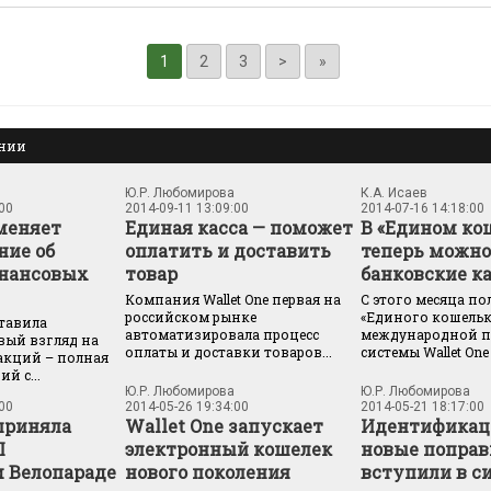
1
2
3
>
»
ании
Ю.Р. Любомирова
К.А. Исаев
:00
2014-09-11 13:09:00
2014-07-16 14:18:00
 меняет
Единая касса — поможет
В «Едином ко
ние об
оплатить и доставить
теперь можно
инансовых
товар
банковские к
Компания Wallet One первая на
С этого месяца по
российском рынке
«Единого кошельк
ставила
автоматизировала процесс
международной 
вый взгляд на
оплаты и доставки товаров...
системы Wallet One 
акций – полная
й с...
Ю.Р. Любомирова
Ю.Р. Любомирова
:00
2014-05-26 19:34:00
2014-05-21 18:17:00
 приняла
Wallet One запускает
Идентификац
I
электронный кошелек
новые поправ
 Велопараде
нового поколения
вступили в си