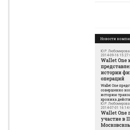
Новости комп
Ю.Р. Любомирова
2014-09-16 15:27
Wallet One
представле
истории ф
операций
Wallet One пред
совершенно но
историю транз
хроника действи
Ю.Р. Любомирова
2014-07-01 16:14
Wallet One
участие в II
Московском