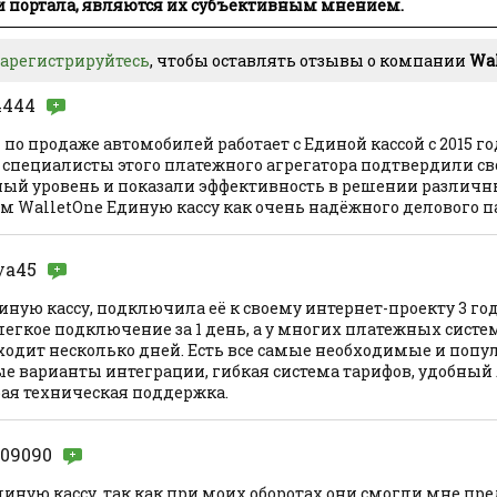
 портала, являются их субъективным мнением.
зарегистрируйтесь
, чтобы оставлять отзывы о компании
Wal
4444
о продаже автомобилей работает с Единой кассой с 2015 год
 специалисты этого платежного агрегатора подтвердили с
ый уровень и показали эффективность в решении различны
 WalletOne Единую кассу как очень надёжного делового п
ya45
ую кассу, подключила её к своему интернет-проекту 3 год
егкое подключение за 1 день, а у многих платежных систе
одит несколько дней. Есть все самые необходимые и попу
ые варианты интеграции, гибкая система тарифов, удобны
рая техническая поддержка.
y09090
иную кассу, так как при моих оборотах они смогли мне п