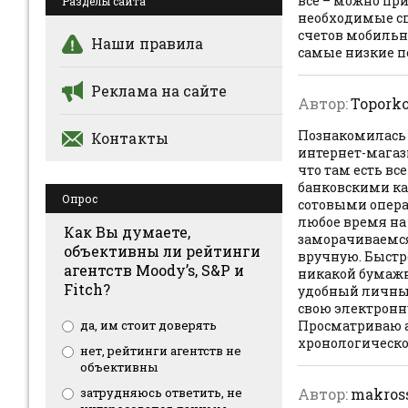
все – можно при
Разделы сайта
необходимые сп
счетов мобильны
Наши правила
самые низкие п
Реклама на сайте
Автор:
Topork
Познакомилась 
Контакты
интернет-магази
что там есть в
банковскими ка
Опрос
сотовыми операт
любое время на
Как Вы думаете,
заморачиваемся
объективны ли рейтинги
вручную. Быстр
агентств Moody’s, S&P и
никакой бумажн
Fitch?
удобный личный
свою электронну
да, им стоит доверять
Просматриваю а
хронологическо
нет, рейтинги агентств не
объективны
затрудняюсь ответить, не
Автор:
makros