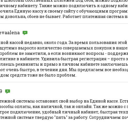
ь шаблоны собственных платежей под себя, можно подклю
личному кабинету. Также можно подключить к одному каби
ючила Единую кассу к своему сайту с обучающими програ
 довольна, сбоев не бывает. Работает платежная система 
evaalena
ой кассой недавно, около года. За время пользования это
 ощутимо выросло количество совершаемых покупок в наше
проблем не заметили, а если возникают вопросы - поддерж
алитике в кабинете. Удивила быстрая регистрация – просто
пляешь реквизиты и прямо в личном кабинете заключаешь 
ют очень быстро, в течении дня. Мы предлагаем все необх
одом средств тоже не было проблем.
9
ежной системы остановил свой выбор на Единой кассе. Есть
особы оплаты, как наличкой, так и онлайн. Так же можно с
трое подключение, удобный личный кабинет, быстрая техп
тежной системе твердую "пять" за работу. Сотрудничаем поч