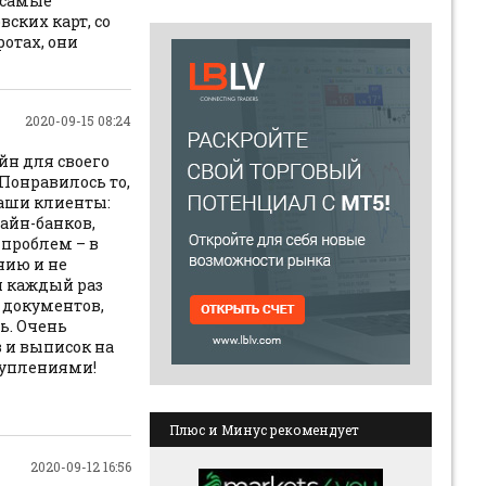
 самые
ских карт, со
ротах, они
2020-09-15 08:24
йн для своего
 Понравилось то,
наши клиенты:
айн-банков,
 проблем – в
нию и не
и каждый раз
 документов,
ь. Очень
 и выписок на
ступлениями!
Плюс и Минус рекомендует
2020-09-12 16:56