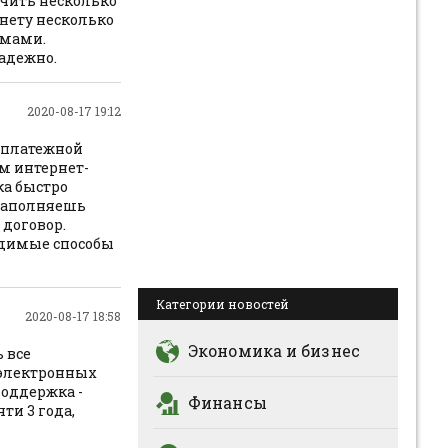
чить несколько
нету несколько
ммами.
надежно.
2020-08-17 19:12
й платежной
м интернет-
ка быстро
 заполняешь
договор.
одимые способы
Категории новостей
2020-08-17 18:58
Экономика и бизнес
 все
 электронных
оддержка -
Финансы
ти 3 года,