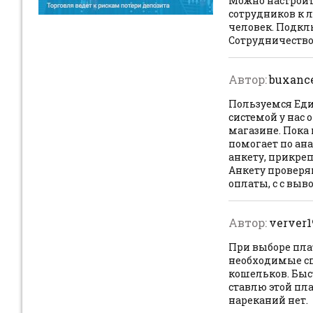
Можно настроит
сотрудников к 
человек. Подкл
Сотрудничеством
Автор:
buxanc
Пользуемся Един
системой у нас
магазине. Пока 
помогает по ан
анкету, прикре
Анкету проверя
оплаты, с с выв
Автор:
verver1
При выборе плат
необходимые сп
кошельков. Быс
ставлю этой пла
нареканий нет.