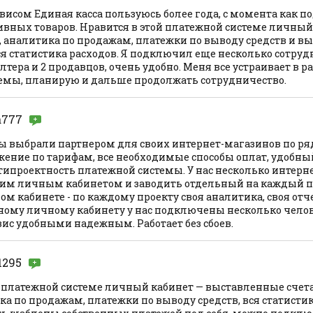
исом Единая касса пользуюсь более года, с момента как п
ивных товаров. Нравится в этой платежной системе личный
, аналитика по продажам, платежки по выводу средств и 
вся статистика расходов. Я подключил еще несколько сотруд
алтера и 2 продавцов, очень удобно. Меня все устраивает в ра
емы, планирую и дальше продолжать сотрудничество.
a777
ы выбрали партнером для своих интернет-магазинов по ря
ение по тарифам, все необходимые способы оплат, удобн
типроектность платежной системы. У нас несколько интерн
им личным кабинетом и заводить отдельный на каждый п
ном кабинете - по каждому проекту своя аналитика, своя отч
дному личному кабинету у нас подключены несколько челов
ис удобными надежным. Работает без сбоев.
1295
й платежной системе личный кабинет — выставленные счет
ка по продажам, платежки по выводу средств, вся статистик