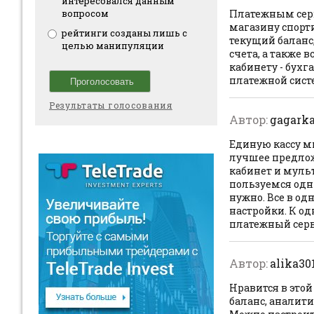
интересовался данным
вопросом
Платежным серв
магазину спорт
рейтинги созданы лишь с
текущий баланс
целью манипуляции
счета, а также 
кабинету - бухг
платежной сист
Результаты голосования
Автор:
gagark
Единую кассу м
лучшее предлож
кабинет и муль
пользуемся одн
нужно. Все в од
настройки. К о
платежный серв
Автор:
alika30
Нравится в это
баланс, аналити