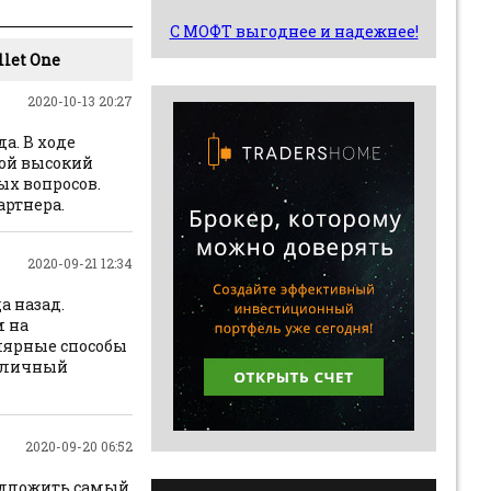
С МОФТ выгоднее и надежнее!
let One
2020-10-13 20:27
а. В ходе
вой высокий
х вопросов.
артнера.
2020-09-21 12:34
а назад.
м на
лярные способы
й личный
2020-09-20 06:52
редложить самый