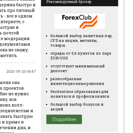
Рекомендуемый брокер
держка быстро и
ать про личный
ь - все в одном
нтернете, с
ыстрая и
ь почтой
большой выбор валютных пар,
ле модерации.
CFD на акции, металлы,
с документами
товары
ока не скажу,
спреды от 0,6 пунктов по паре
аметить.
EUR/USD
отсутствует минимальный
депозит
2020-09-20 06:47
разнообразные
 меня она
инвестиционные решения
х проектов.
бесплатное образование для
Мне не нужно
новичков и профессионалов
ину, вся
большой выбор бонусов и
своих колл-
акций
специалистам и
азвать быструю
Подробнее
 и прямо в
ечении дня, и