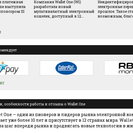
 платежная
Компания Wallet One (W1)
Неидентифициро
One выступила
разработала новый
электронные пере
понсором III
мультивалютный электронный
прошлое. Такое ст
кошелек, доступный в 12...
возможным, благо
и
омендует
нг
, особенности работы и отзывы о Wallet One
t One — один из пионеров и лидеров рынка электронной к
ет уже более 10 лет и присутствует в 12 странах мира. Walle
 на шаг впереди рынка и продвигать новые технологии в жи