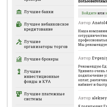
пользователями
Лучшие банки
Войдите
или
Автор:
Anatol
Лучшее небанковское
кредитование
Наша компания п
сотрудничества
профессиональн
Лучшие
Мы рекомендуем
организаторы торгов
Автор:
Evgeni
Лучшие брокеры
Рекомендую Един
Удивило очень л
Лучшие
подключение ух
инвестиционные
оплат, различн
фонды и КУА
кабинет и быст
Лучшие платежные
Автор:
alekse
системы
Я подключил Ед