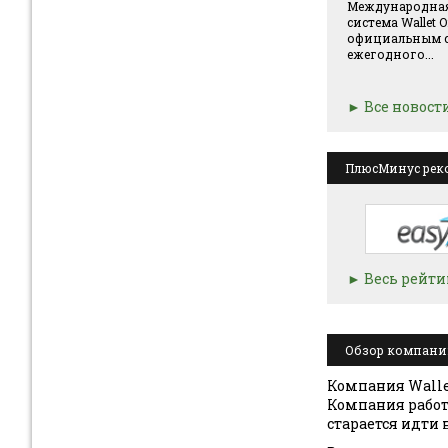
Международная
система Wallet 
официальным с
ежегодного...
Все новост
ПлюсМинус рек
Весь рейти
Обзор компании
Компания Walle
Компания работа
старается идти