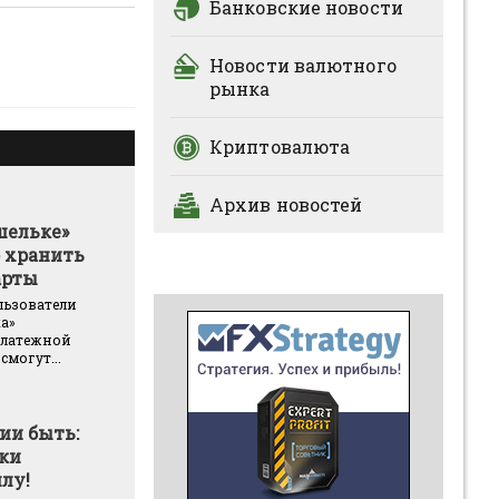
Банковские новости
Новости валютного
рынка
Криптовалюта
Архив новостей
шельке»
 хранить
арты
льзователи
а»
платежной
смогут...
ии быть:
ки
лу!