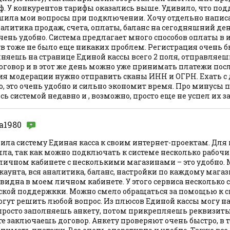
. У конкурентов тарифы оказались выше. Удивило, что под
шила мои вопросы при подключении. Хочу отдельно напис
налитика продаж, счета, оплаты, баланс на сегодняшний ден
очень удобно. Система предлагает много способов оплаты в и
в тоже не было еще никаких проблем. Регистрация очень б
лняешь на странице Единой кассы всего 2 поля, отправляеш
говор и в этот же день можно уже принимать платежи пос
я модерации нужно отправить сканы ИНН и ОГРН. Ехать 
, это очень удобно и сильно экономит время. Про минусы п
сь системой недавно и , возможно, просто еще не успел их з
a1980
ила систему Единая касса к своим интернет-проектам. Для
ла, так как можно подключать к системе несколько рабочи
 личном кабинете с несколькими магазинами – это удобно. 
каунта, вся аналитика, баланс, настройки по каждому магаз
видна в моем личном кабинете. У этого сервиса несколько 
ской поддержкки. Можно смело обращаться за помощью к 
огут решить любой вопрос. Из плюсов Единой кассы могу н
просто заполняешь анкету, потом прикрепляешь реквизиты
е заключаешь договор. Анкету проверяют очень быстро, в т