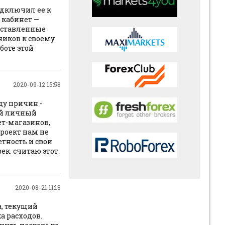
одключил ее к
 кабинет —
выставленные
ников к своему
боте этой
2020-09-12 15:58
ду причин -
ый личный
ет-магазинов,
роект нам не
етность и свои
ек. считаю этот
2020-08-21 11:18
а, текущий
а расходов.