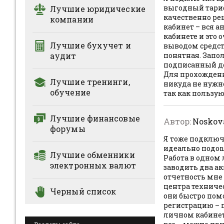
выгодный тариф
Лучшие юридические
качественно ре
компании
кабинет – вся а
кабинете и это 
Лучшие бухучет и
выводом средст
аудит
понятная. Запо
подписанный до
Для прохождени
Лучшие тренинги,
никуда не нужно
обучение
так как пользую
Лучшие финансовые
Автор:
Noskov
форумы
Я тоже подключ
идеально подош
Лучшие обменники
Работа в одном
электронных валют
заводить два ак
отчетность мне 
центра техниче
Черный список
они быстро пом
регистрацию – 
личном кабинет