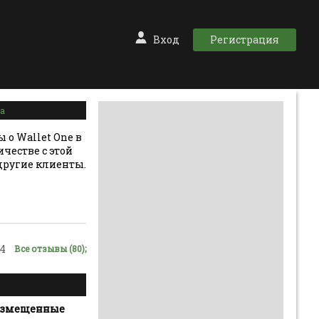
Вход
Регистрация
ра
 о Wallet One в
ичестве с этой
другие клиенты.
4
Все отзывы (80);
 размещенные