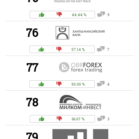
44.44 %
9
76
57.14 %
7
77
50.00 %
4
78
66.67 %
3
79