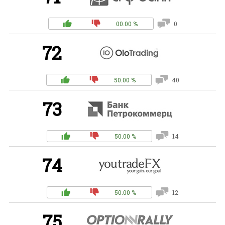
00.00 %
0
72
50.00 %
40
73
50.00 %
14
74
50.00 %
12
75