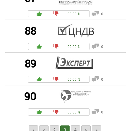
00.00 %
0
88
00.00 %
0
89
00.00 %
0
90
00.00 %
0
«
<
2
3
4
>
»