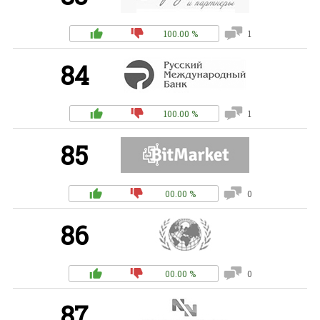
100.00 %
1
84
100.00 %
1
85
00.00 %
0
86
00.00 %
0
87