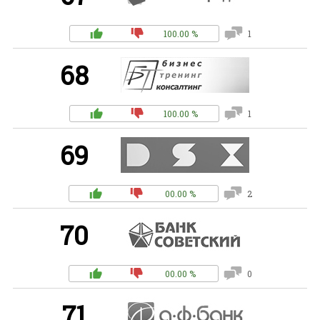
100.00 %
1
68
100.00 %
1
69
00.00 %
2
70
00.00 %
0
71