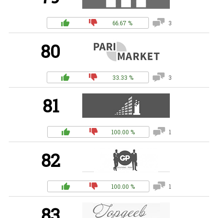
66.67 %
3
80
33.33 %
3
81
100.00 %
1
82
100.00 %
1
83